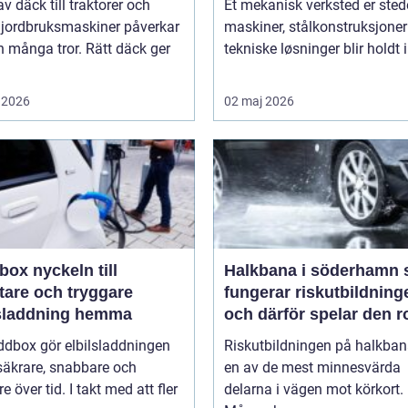
av däck till traktorer och
Et mekanisk verksted er sted
 jordbruksmaskiner påverkar
maskiner, stålkonstruksjoner
 många tror. Rätt däck ger
tekniske løsninger blir holdt i 
 2026
02 maj 2026
keln till
Halkbana i söderhamn så
tare och tryggare
fungerar riskutbildning
lsladdning hemma
och därför spelar den ro
ddbox gör elbilsladdningen
Riskutbildningen på halkban
säkrare, snabbare och
en av de mest minnesvärda
re över tid. I takt med att fler
delarna i vägen mot körkort.