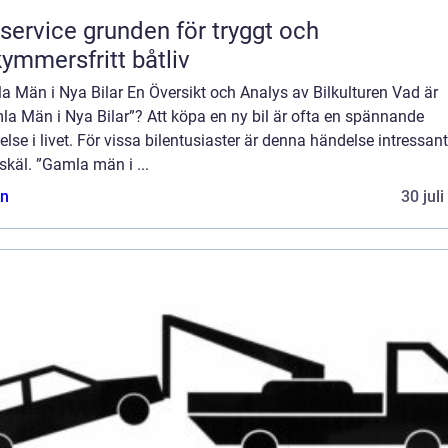
e grunden för tryggt och
ymmersfritt båtliv
 Män i Nya Bilar En Översikt och Analys av Bilkulturen Vad är
a Män i Nya Bilar”? Att köpa en ny bil är ofta en spännande
lse i livet. För vissa bilentusiaster är denna händelse intressan
 skäl. ”Gamla män i ...
n
30 jul