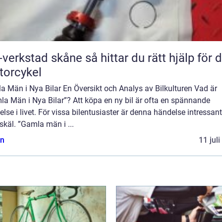
tad skåne så hittar du rätt hjälp för din
orcykel
 Män i Nya Bilar En Översikt och Analys av Bilkulturen Vad är
a Män i Nya Bilar”? Att köpa en ny bil är ofta en spännande
lse i livet. För vissa bilentusiaster är denna händelse intressan
 skäl. ”Gamla män i ...
n
11 jul