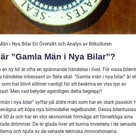
än i Nya Bilar En Översikt och Analys av Bilkulturen
 är ”Gamla Män i Nya Bilar”?
 en ny bil är ofta en spännande händelse i livet. För vissa bilent
 händelse intressant av flera skäl. ”Gamla män i nya bilar” är et
som har blivit alltmer vanligt för att beskriva en viss typ av
siast. Men vad betyder egentligen detta begrepp?
män i nya bilar” syftar på äldre män som har en stark passion fö
benägna att köpa nya bilmodeller regelbundet. Dessa bilentusias
er 50 år och har en stor ekonomisk förmåga att förverkliga sina
terade drömmar. De är glada över att kunna investera i de senast
llerna och njuta av de senaste tekniska innovationerna.