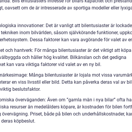
anda: Bils entusiasters intresse för bilars kapacitet och prestand
t, oavsett om de är intresserade av sportiga modeller eller lyxig
logiska innovationer: Det är vanligt att bilentusiaster är lockad
 tekniken inom bilvärlden, såsom självkörande funktioner, uppk
erhetssystem. Dessa faktorer kan vara avgörande för valet av en
tet och hantverk: För många bilentusiaster är det viktigt att köpa 
välbyggda och håller hög kvalitet. Bilkänslan och det gedigna
et kan vara viktiga faktorer vid valet av en ny bil.
märkesimage: Många bilentusiaster är lojala mot vissa varumä
terar en viss livsstil eller bild. Detta kan påverka deras val av bi
viktig beslutsfaktor.
omiska överväganden: Även om ”gamla män i nya bilar” ofta har
ska resurser än medelålders köpare, är kostnaden för bilen for
g övervägning. Priset, både på bilen och underhållskostnader, ka
 deras köpbeslut.