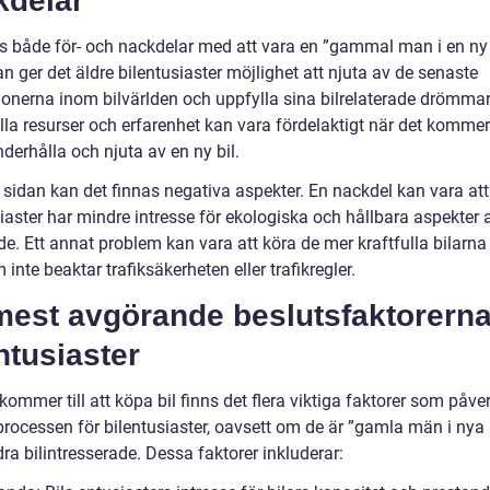
kdelar
ns både för- och nackdelar med att vara en ”gammal man i en ny 
n ger det äldre bilentusiaster möjlighet att njuta av de senaste
ionerna inom bilvärlden och uppfylla sina bilrelaterade drömmar
lla resurser och erfarenhet kan vara fördelaktigt när det kommer t
derhålla och njuta av en ny bil.
 sidan kan det finnas negativa aspekter. En nackdel kan vara att
iaster har mindre intresse för ekologiska och hållbara aspekter 
e. Ett annat problem kan vara att köra de mer kraftfulla bilarna 
 inte beaktar trafiksäkerheten eller trafikregler.
mest avgörande beslutsfaktorerna
ntusiaster
kommer till att köpa bil finns det flera viktiga faktorer som påve
processen för bilentusiaster, oavsett om de är ”gamla män i nya 
dra bilintresserade. Dessa faktorer inkluderar: