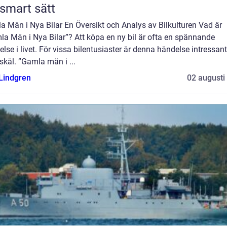
 smart sätt
 Män i Nya Bilar En Översikt och Analys av Bilkulturen Vad är
a Män i Nya Bilar”? Att köpa en ny bil är ofta en spännande
lse i livet. För vissa bilentusiaster är denna händelse intressan
 skäl. ”Gamla män i ...
 Lindgren
02 augusti