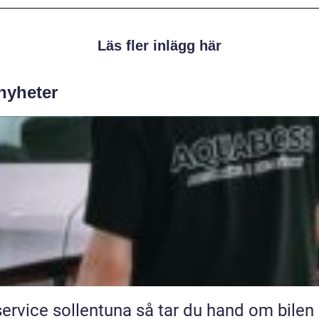
Läs fler inlägg här
 nyheter
ice sollentuna så tar du hand om bilen på