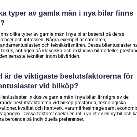
ka typer av gamla män i nya bilar finns
t?
inns olika typer av gamla män i nya bilar baserat på deras
erenser och intressen. Några exempel är samlaren,
tandamentusiasten och teknikkräsnären. Dessa bilentusiaster h
a fokus, antingen på klassiska och exklusiva bilmodeller, presta
 den senaste tekniken inom bilvärlden.
 är de viktigaste beslutsfaktorerna för
entusiaster vid bilköp?
ilentusiaster, inklusive gamla män i nya bilar, är några av de
rande beslutsfaktorerna vid bilköp prestanda, teknologiska
vationer, kvalitet och hantverk, varumärkesimage samt ekonomi
äganden. Dessa faktorer spelar en roll i valet av en ny bil och k
ra beroende på individuella preferenser.