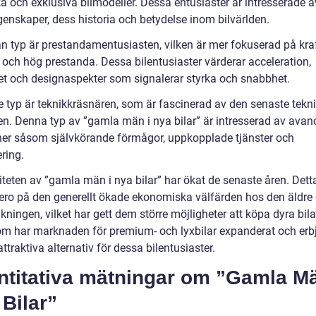
a och exklusiva bilmodeller. Dessa entusiaster är intresserade a
genskaper, dess historia och betydelse inom bilvärlden.
n typ är prestandamentusiasten, vilken är mer fokuserad på kraf
 och hög prestanda. Dessa bilentusiaster värderar acceleration,
et och designaspekter som signalerar styrka och snabbhet.
e typ är teknikkräsnären, som är fascinerad av den senaste tekni
den. Denna typ av ”gamla män i nya bilar” är intresserad av ava
ner såsom självkörande förmågor, uppkopplade tjänster och
ering.
iteten av ”gamla män i nya bilar” har ökat de senaste åren. Dett
bero på den generellt ökade ekonomiska välfärden hos den äldre
kningen, vilket har gett dem större möjligheter att köpa dyra bila
m har marknaden för premium- och lyxbilar expanderat och erb
r attraktiva alternativ för dessa bilentusiaster.
ntitativa mätningar om ”Gamla Mä
Bilar”