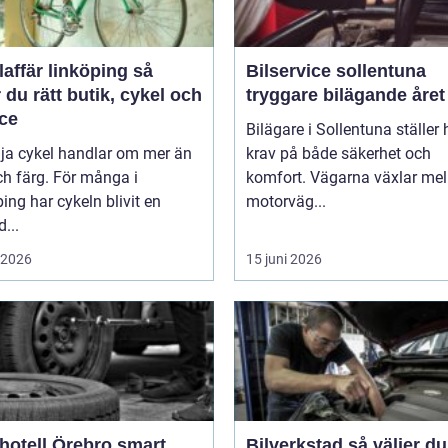
affär linköping så
Bilservice sollentuna
r du rätt butik, cykel och
tryggare bilägande året
ice
Bilägare i Sollentuna ställer
lja cykel handlar om mer än
krav på både säkerhet och
ch färg. För många i
komfort. Vägarna växlar mel
ing har cykeln blivit en
motorväg...
d...
i 2026
15 juni 2026
tell Örebro smart
Bilverkstad så väljer du rätt