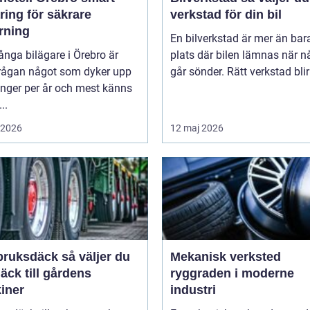
ring för säkrare
verkstad för din bil
rning
En bilverkstad är mer än bar
nga bilägare i Örebro är
plats där bilen lämnas när n
rågan något som dyker upp
går sönder. Rätt verkstad blir 
ånger per år och mest känns
..
i 2026
12 maj 2026
sdäck så väljer du
Mekanisk verksted
däck till gårdens
ryggraden i moderne
iner
industri