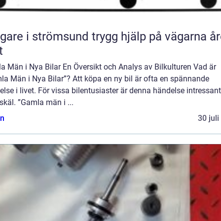
 i strömsund trygg hjälp på vägarna året
t
 Män i Nya Bilar En Översikt och Analys av Bilkulturen Vad är
a Män i Nya Bilar”? Att köpa en ny bil är ofta en spännande
lse i livet. För vissa bilentusiaster är denna händelse intressan
 skäl. ”Gamla män i ...
n
30 jul