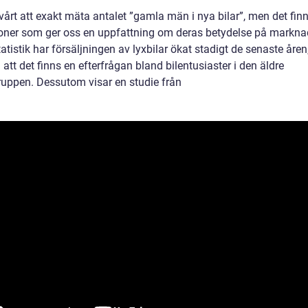
vårt att exakt mäta antalet ”gamla män i nya bilar”, men det fin
ioner som ger oss en uppfattning om deras betydelse på markna
tatistik har försäljningen av lyxbilar ökat stadigt de senaste åren,
 att det finns en efterfrågan bland bilentusiaster i den äldre
ruppen. Dessutom visar en studie från