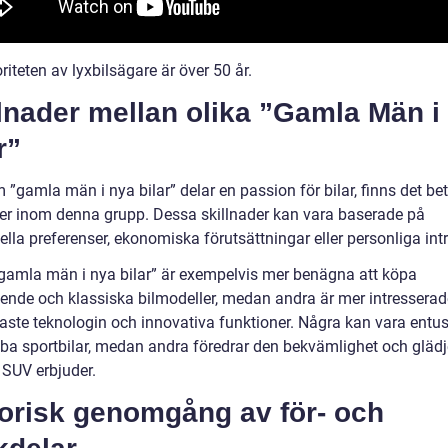
riteten av lyxbilsägare är över 50 år.
lnader mellan olika ”Gamla Män i
r”
 ”gamla män i nya bilar” delar en passion för bilar, finns det b
der inom denna grupp. Dessa skillnader kan vara baserade på
ella preferenser, ekonomiska förutsättningar eller personliga int
”gamla män i nya bilar” är exempelvis mer benägna att köpa
ende och klassiska bilmodeller, medan andra är mer intresserad
aste teknologin och innovativa funktioner. Några kan vara entus
ba sportbilar, medan andra föredrar den bekvämlighet och gläd
 SUV erbjuder.
torisk genomgång av för- och