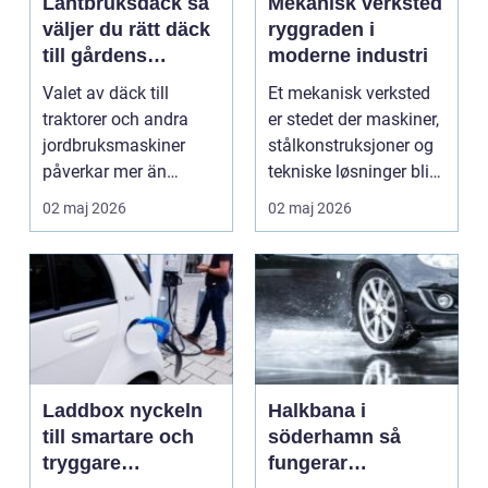
Lantbruksdäck så
Mekanisk verksted
väljer du rätt däck
ryggraden i
till gårdens
moderne industri
maskiner
Valet av däck till
Et mekanisk verksted
traktorer och andra
er stedet der maskiner,
jordbruksmaskiner
stålkonstruksjoner og
påverkar mer än
tekniske løsninger blir
många tror. Rätt däck
holdt i g...
02 maj 2026
02 maj 2026
ger b...
Laddbox nyckeln
Halkbana i
till smartare och
söderhamn så
tryggare
fungerar