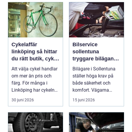
Cykelaffär
Bilservice
linköping så hittar
sollentuna
du rätt butik, cykel
tryggare bilägande
och service
året runt
Att välja cykel handlar
Bilägare i Sollentuna
om mer än pris och
ställer höga krav på
färg. För många i
både säkerhet och
Linköping har cykeln
komfort. Vägarna
blivit en viktig d...
växlar mellan
30 juni 2026
15 juni 2026
motorväg...