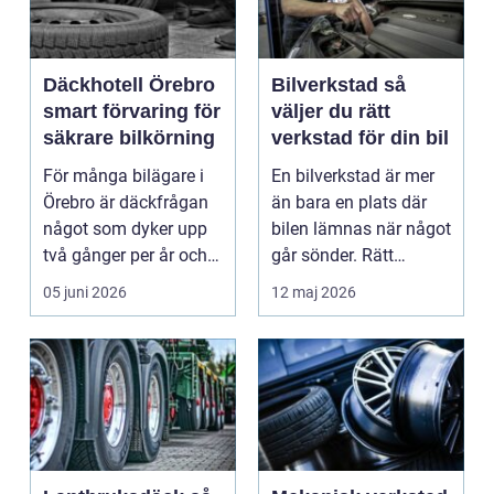
Däckhotell Örebro
Bilverkstad så
smart förvaring för
väljer du rätt
säkrare bilkörning
verkstad för din bil
För många bilägare i
En bilverkstad är mer
Örebro är däckfrågan
än bara en plats där
något som dyker upp
bilen lämnas när något
två gånger per år och
går sönder. Rätt
mest känns som e...
verkstad blir en ...
05 juni 2026
12 maj 2026