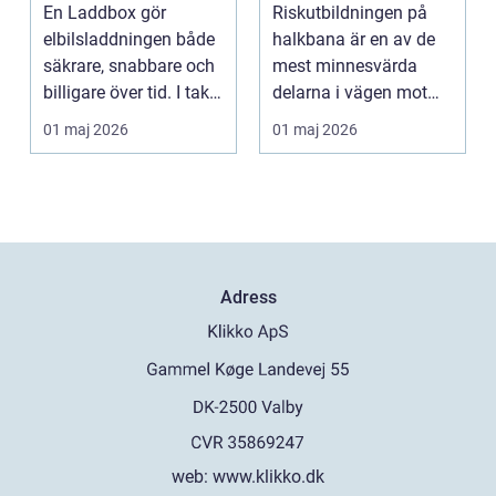
elbilsladdning
riskutbildningen
En Laddbox gör
Riskutbildningen på
hemma
och därför spelar
elbilsladdningen både
halkbana är en av de
den roll
säkrare, snabbare och
mest minnesvärda
billigare över tid. I takt
delarna i vägen mot
med att fler s...
körkort. Många
01 maj 2026
01 maj 2026
kommer ...
Adress
web:
www.klikko.dk