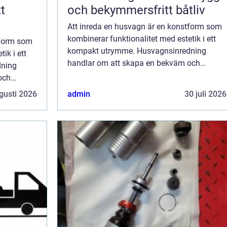
t
och bekymmersfritt båtliv
Att inreda en husvagn är en konstform som
kombinerar funktionalitet med estetik i ett
tform som
kompakt utrymme. Husvagnsinredning
ik i ett
handlar om att skapa en bekväm och
dning
välkomnande atmosfär där varje
och
kvadratcentimeter räknas. Fr&arin...
gusti 2026
admin
30 juli 2026
..