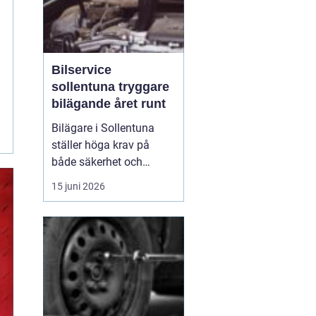
Bilservice
sollentuna tryggare
bilägande året runt
Bilägare i Sollentuna
ställer höga krav på
både säkerhet och
komfort. Vägarna växlar
15 juni 2026
mellan motorväg,
stadstrafik och
smågator med gupp och
trottoarkanter. För att
bilen ska hålla över tid
och vara säker för både
förare och passagerare
behövs regelbu...