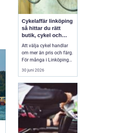
Cykelaffär linköping
så hittar du rätt
butik, cykel och
service
Att välja cykel handlar
om mer än pris och färg.
För många i Linköping
har cykeln blivit en viktig
30 juni 2026
del av vardagen för
pendling, träning och
fritid. En bra
cykelaffär
Linköping
kan göra ...