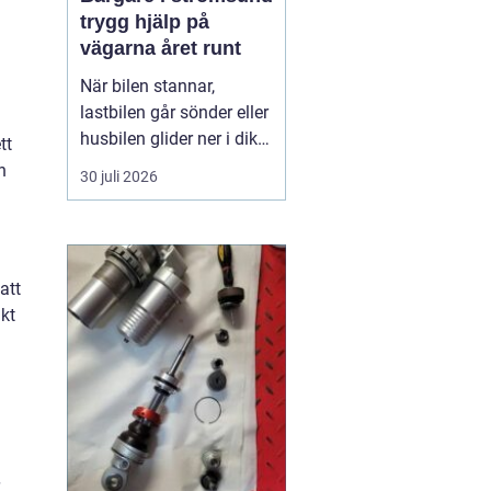
trygg hjälp på
vägarna året runt
När bilen stannar,
lastbilen går sönder eller
husbilen glider ner i diket
tt
är behovet enkelt: snabb,
h
30 juli 2026
trygg och lugn hjälp på
plats. I Strömsund och
de omgivande delarna
av Jämtland och södra
att
Lappland spelar
kt
bärgningsfirmorna en
avgörande roll för att ...