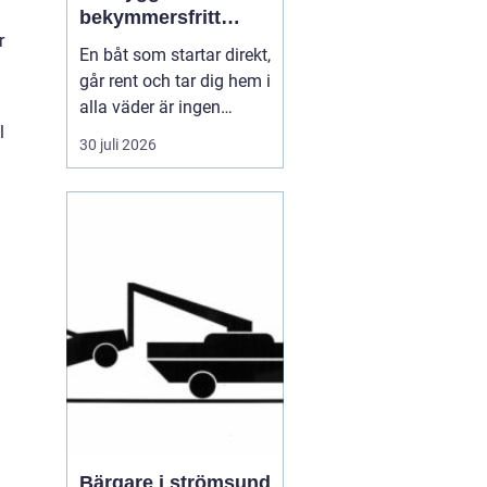
bekymmersfritt
r
båtliv
En båt som startar direkt,
går rent och tar dig hem i
alla väder är ingen
l
slump. Bakom varje
30 juli 2026
problemfri båttur ligger
genomtänkt underhåll,
regelbundna kontroller
och en tydlig plan för
service. Många båtägare
väntar tills något går
sönder, men den s...
Bärgare i strömsund