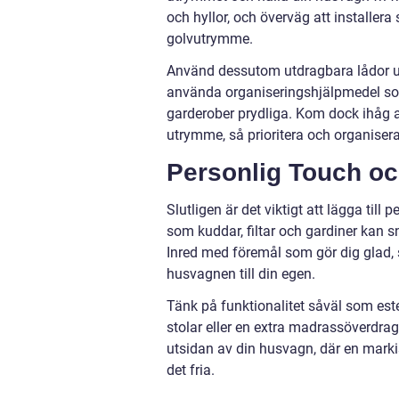
och hyllor, och överväg att installer
golvutrymme.
Använd dessutom utdragbara lådor und
använda organiseringshjälpmedel so
garderober prydliga. Kom dock ihåg at
utrymme, så prioritera och organiser
Personlig Touch o
Slutligen är det viktigt att lägga til
som kuddar, filtar och gardiner kan 
Inred med föremål som gör dig glad, s
husvagnen till din egen.
Tänk på funktionalitet såväl som est
stolar eller en extra madrassöverdrag 
utsidan av din husvagn, där en markis
det fria.