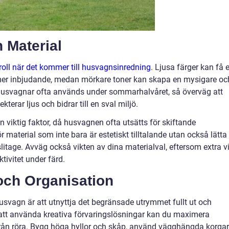
h Material
 roll när det kommer till husvagnsinredning
. Ljusa färger kan få e
 mer inbjudande, medan mörkare toner kan skapa en mysigare oc
usvagnar ofta används under sommarhalvåret, så överväg att
terar ljus och bidrar till en sval miljö.
 viktig faktor, då husvagnen ofta utsätts för skiftande
r material som inte bara är estetiskt tilltalande utan också lätta 
itage. Avväg också vikten av dina materialval, eftersom extra vi
ivitet under färd.
och Organisation
usvagn är att utnyttja det begränsade utrymmet fullt ut och
att använda kreativa förvaringslösningar kan du maximera
från röra. Bygg höga hyllor och skåp, använd vägghängda korgar