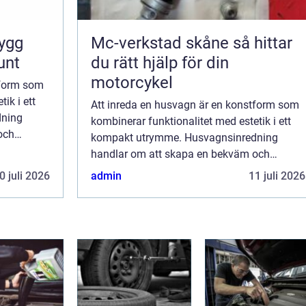
Mc-verkstad skåne så hittar
unt
du rätt hjälp för din
motorcykel
tform som
ik i ett
Att inreda en husvagn är en konstform som
dning
kombinerar funktionalitet med estetik i ett
och
kompakt utrymme. Husvagnsinredning
handlar om att skapa en bekväm och
..
välkomnande atmosfär där varje
0 juli 2026
admin
11 juli 2026
kvadratcentimeter räknas. Fr&arin...