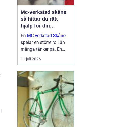
Mc-verkstad skåne
så hittar du rätt
hjälp för din
motorcykel
En
MC-verkstad Skåne
spelar en större roll än
många tänker på. En
välskött hoj är inte bara
11 juli 2026
en fråga om körglädje,
utan också om säkerhet,
.
ekonomi och livslängd
på din motorcykel. För
den som kör mycket...
i