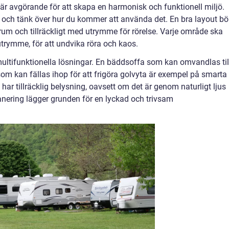
 är avgörande för att skapa en harmonisk och funktionell miljö.
 och tänk över hur du kommer att använda det. En bra layout bö
vrum och tillräckligt med utrymme för rörelse. Varje område ska
et utrymme, för att undvika röra och kaos.
ltifunktionella lösningar. En bäddsoffa som kan omvandlas til
om kan fällas ihop för att frigöra golvyta är exempel på smarta
e har tillräcklig belysning, oavsett om det är genom naturligt ljus
lanering lägger grunden för en lyckad och trivsam