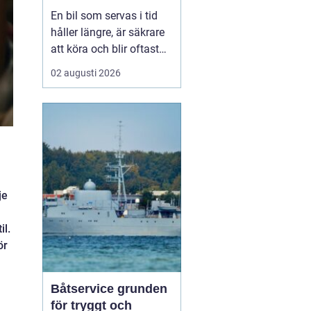
smart sätt
En bil som servas i tid
håller längre, är säkrare
att köra och blir oftast
billigare i längden. För
02 augusti 2026
den som kör mycket i
norra Stockholm
blir
Bilservice Sollentuna en
naturlig del av vardagen.
Med r...
je
il.
ör
Båtservice grunden
för tryggt och