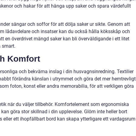
a skenor och hakar för att hänga upp saker och spara värdefullt
er sängar och soffor för att dölja saker ur sikte. Genom att
m lådavdelare och insatser kan du också hålla köksskåp och
t en överdrivet mängd saker kan bli överväldigande i ett litet
a smart.
ch Komfort
l personliga och bekväma inslag i din husvagnsinredning. Textilier
snabbt förändra känslan i utrymmet och göra det mer hemtrevligt
om foton, konst eller andra memorabilia, för att verkligen göra
etik när du väljer tillbehör. Komfortelement som ergonomiska
kan göra stor skillnad i din upplevelse. Glöm inte heller bort
 eller ett ihopfällbart bord kan skapa ytterligare ett vardagsrum 