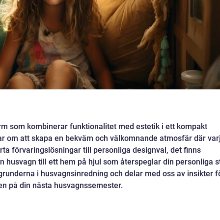
rm som kombinerar funktionalitet med estetik i ett kompakt
r om att skapa en bekväm och välkomnande atmosfär där var
a förvaringslösningar till personliga designval, det finns
n husvagn till ett hem på hjul som återspeglar din personliga st
 grunderna i husvagnsinredning och delar med oss av insikter f
en på din nästa husvagnssemester.