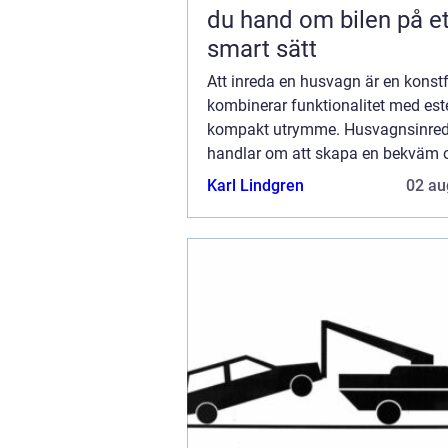
du hand om bilen på et
smart sätt
Att inreda en husvagn är en kons
kombinerar funktionalitet med estet
kompakt utrymme. Husvagnsinre
handlar om att skapa en bekväm 
välkomnande atmosfär där varje
Karl Lindgren
02 au
kvadratcentimeter räknas. Fr&arin.