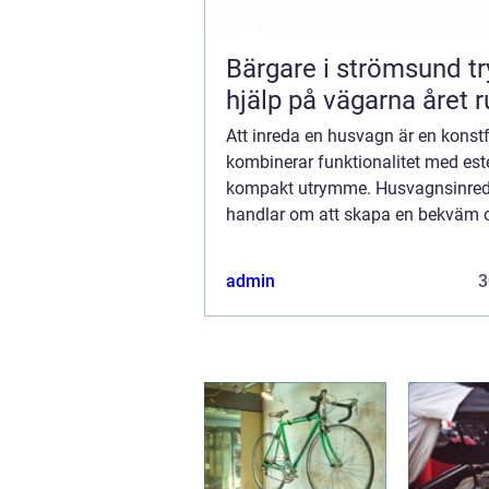
Bärgare i strömsund trygg
hjälp på vägarna året r
Att inreda en husvagn är en kons
kombinerar funktionalitet med estet
kompakt utrymme. Husvagnsinre
handlar om att skapa en bekväm 
välkomnande atmosfär där varje
kvadratcentimeter räknas. Fr&arin.
admin
3