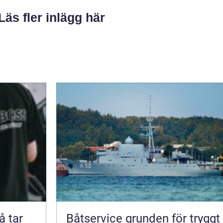
Läs fler inlägg här
Båtservice grunden för tryggt