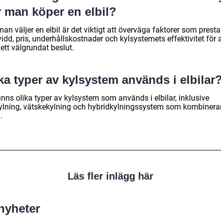
r man köper en elbil?
an väljer en elbil är det viktigt att överväga faktorer som prest
idd, pris, underhållskostnader och kylsystemets effektivitet för a
ett välgrundat beslut.
ka typer av kylsystem används i elbilar
inns olika typer av kylsystem som används i elbilar, inklusive
kylning, vätskekylning och hybridkylningssystem som kombinera
.
Läs fler inlägg här
 nyheter