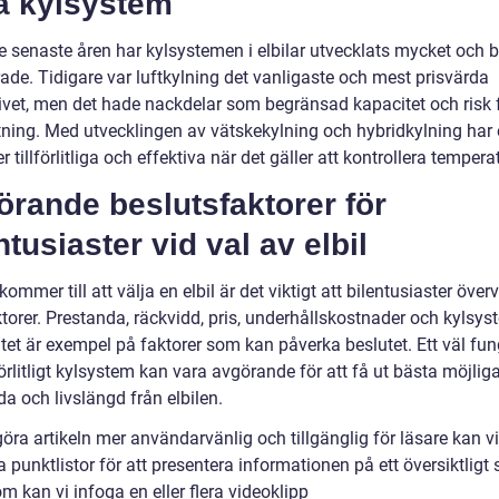
ka kylsystem
 senaste åren har kylsystemen i elbilar utvecklats mycket och bl
ade. Tidigare var luftkylning det vanligaste och mest prisvärda
tivet, men det hade nackdelar som begränsad kapacitet och risk 
tning. Med utvecklingen av vätskekylning och hybridkylning har e
er tillförlitliga och effektiva när det gäller att kontrollera tempera
rande beslutsfaktorer för
ntusiaster vid val av elbil
kommer till att välja en elbil är det viktigt att bilentusiaster över
ktorer. Prestanda, räckvidd, pris, underhållskostnader och kylsy
itet är exempel på faktorer som kan påverka beslutet. Ett väl fu
förlitligt kylsystem kan vara avgörande för att få ut bästa möjlig
a och livslängd från elbilen.
göra artikeln mer användarvänlig och tillgänglig för läsare kan vi
punktlistor för att presentera informationen på ett översiktligt s
 kan vi infoga en eller flera videoklipp