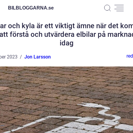
BILBLOGGARNA.
se
lar och kyla är ett viktigt ämne när det k
l att förstå och utvärdera elbilar på markn
idag
red
ber 2023
Jon Larsson