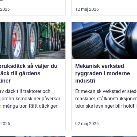
i 2026
12 maj 2026
sdäck så väljer du
Mekanisk verksted
däck till gårdens
ryggraden i moderne
iner
industri
av däck till traktorer och
Et mekanisk verksted er sted
 jordbruksmaskiner påverkar
maskiner, stålkonstruksjoner
 många tror. Rätt däck ger
tekniske løsninger blir holdt i 
 2026
02 maj 2026