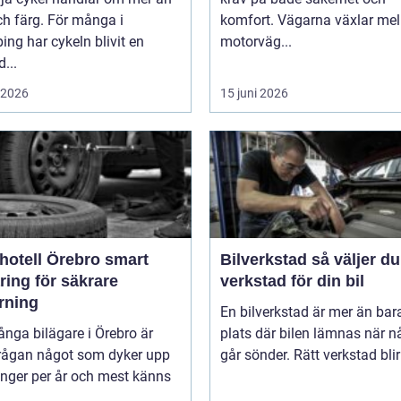
ch färg. För många i
komfort. Vägarna växlar mel
ing har cykeln blivit en
motorväg...
d...
i 2026
15 juni 2026
tell Örebro smart
Bilverkstad så väljer du rätt
ring för säkrare
verkstad för din bil
rning
En bilverkstad är mer än bar
nga bilägare i Örebro är
plats där bilen lämnas när n
rågan något som dyker upp
går sönder. Rätt verkstad blir 
ånger per år och mest känns
..