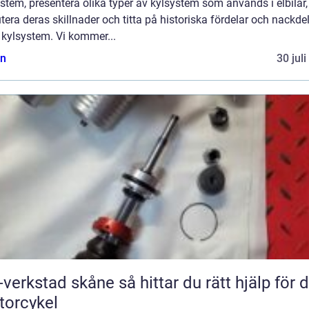
stem, presentera olika typer av kylsystem som används i elbilar,
tera deras skillnader och titta på historiska fördelar och nackde
 kylsystem. Vi kommer...
n
30 jul
tad skåne så hittar du rätt hjälp för din
orcykel