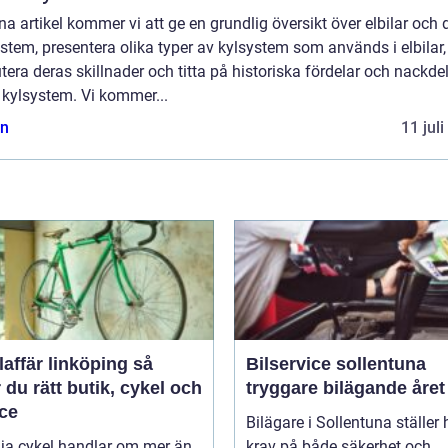
na artikel kommer vi att ge en grundlig översikt över elbilar och 
stem, presentera olika typer av kylsystem som används i elbilar,
tera deras skillnader och titta på historiska fördelar och nackde
 kylsystem. Vi kommer...
n
11 jul
affär linköping så
Bilservice sollentuna
r du rätt butik, cykel och
tryggare bilägande året
ice
Bilägare i Sollentuna ställer
lja cykel handlar om mer än
krav på både säkerhet och