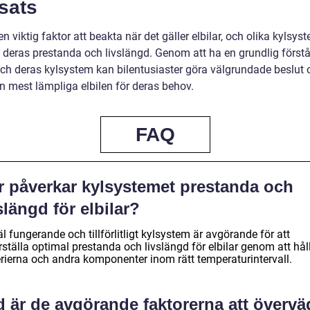
sats
en viktig faktor att beakta när det gäller elbilar, och olika kylsy
 deras prestanda och livslängd. Genom att ha en grundlig förstå
 och deras kylsystem kan bilentusiaster göra välgrundade beslut 
n mest lämpliga elbilen för deras behov.
FAQ
r påverkar kylsystemet prestanda och
slängd för elbilar?
äl fungerande och tillförlitligt kylsystem är avgörande för att
ställa optimal prestanda och livslängd för elbilar genom att hål
erierna och andra komponenter inom rätt temperaturintervall.
d är de avgörande faktorerna att övervä