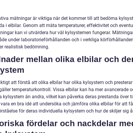
ativa mätningar är viktiga när det kommer till att bedöma kylsy
a i elbilar. Genom att mäta temperaturer, effektivitet och eventu
tningar kan vi utvärdera hur väl kylsystemen fungerar. Mätninga
de under laboratorieförhållanden och i verkliga körförhållanden 
er realistisk bedömning.
lnader mellan olika elbilar och de
system
iktigt att förstå att olika elbilar har olika kylsystem och presterar
 gäller temperaturkontroll. Vissa elbilar kan ha mer avancerade 
va kylsystem än andra, vilket kan påverka deras prestanda över t
vara en bra idé att undersöka och jämföra olika elbilar för att f
örståelse för deras individuella kylsystem och hur de skiljer sig å
oriska fördelar och nackdelar me