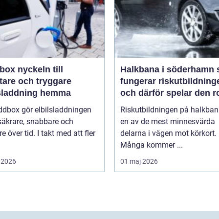
keln till
Halkbana i söderhamn så
tare och tryggare
fungerar riskutbildning
lsladdning hemma
och därför spelar den ro
ddbox gör elbilsladdningen
Riskutbildningen på halkban
säkrare, snabbare och
en av de mest minnesvärda
re över tid. I takt med att fler
delarna i vägen mot körkort.
Många kommer ...
 2026
01 maj 2026