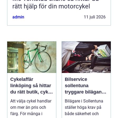
rätt hjälp för din motorcykel
admin
11 juli 2026
Cykelaffär
Bilservice
linköping så hittar
sollentuna
du rätt butik, cykel
tryggare bilägande
och service
året runt
Att välja cykel handlar
Bilägare i Sollentuna
om mer än pris och
ställer höga krav på
färg. För många i
både säkerhet och