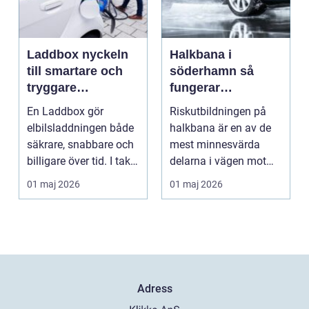
Laddbox nyckeln
Halkbana i
till smartare och
söderhamn så
tryggare
fungerar
elbilsladdning
riskutbildningen
En Laddbox gör
Riskutbildningen på
hemma
och därför spelar
elbilsladdningen både
halkbana är en av de
den roll
säkrare, snabbare och
mest minnesvärda
billigare över tid. I takt
delarna i vägen mot
med att fler s...
körkort. Många
01 maj 2026
01 maj 2026
kommer ...
Adress