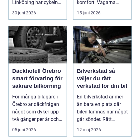
Linköping har cykeln
komfort. Vägarna
blivit en viktig d...
växlar mellan
30 juni 2026
15 juni 2026
motorväg...
Däckhotell Örebro
Bilverkstad så
smart förvaring för
väljer du rätt
säkrare bilkörning
verkstad för din bil
För många bilägare i
En bilverkstad är mer
Örebro är däckfrågan
än bara en plats där
något som dyker upp
bilen lämnas när något
två gånger per år och
går sönder. Rätt
mest känns som e...
verkstad blir en ...
05 juni 2026
12 maj 2026