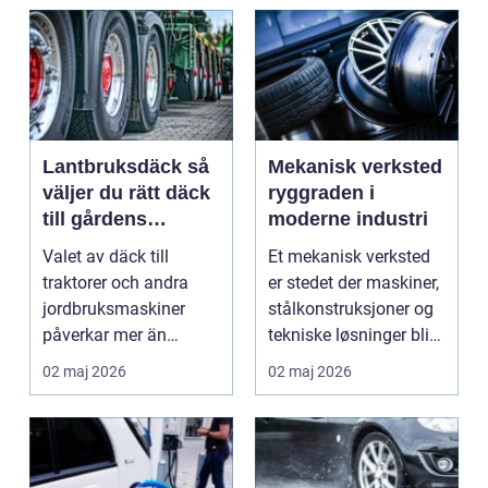
Lantbruksdäck så
Mekanisk verksted
väljer du rätt däck
ryggraden i
till gårdens
moderne industri
maskiner
Valet av däck till
Et mekanisk verksted
traktorer och andra
er stedet der maskiner,
jordbruksmaskiner
stålkonstruksjoner og
påverkar mer än
tekniske løsninger blir
många tror. Rätt däck
holdt i g...
02 maj 2026
02 maj 2026
ger b...