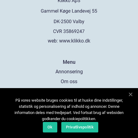
web:
www.klikko.dk
Menu
Annonsering
Om oss
Cookies
På vores website bruges cookies til at huske dine indstillinger,
Kontakta oss
statistik og personalisering af indhold og annoncer. Denne
Sitemap
information deles med tredjepart. Ved fortsat brug af websiden
godkender du cookiepolitikken.
Ok
Privatlivspolitik