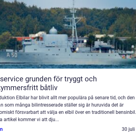
e grunden för tryggt och
ymmersfritt båtliv
duktion Elbilar har blivit allt mer populära på senare tid, och den
n som många bilintresserade ställer sig är huruvida det är
miskt försvarbart att välja en elbil över en traditionell bensinbil.
 artikel kommer vi att dju...
n
30 jul