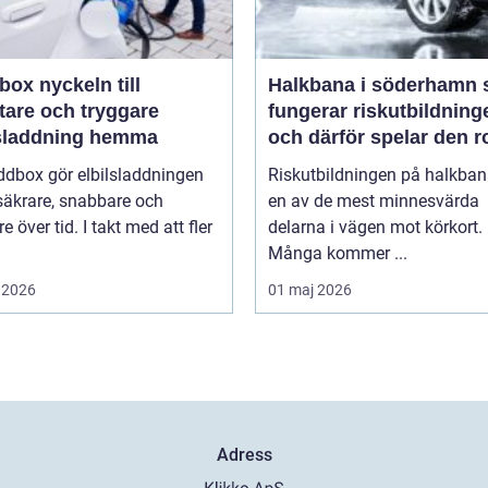
keln till
Halkbana i söderhamn så
tare och tryggare
fungerar riskutbildning
lsladdning hemma
och därför spelar den ro
ddbox gör elbilsladdningen
Riskutbildningen på halkban
säkrare, snabbare och
en av de mest minnesvärda
re över tid. I takt med att fler
delarna i vägen mot körkort.
Många kommer ...
 2026
01 maj 2026
Adress