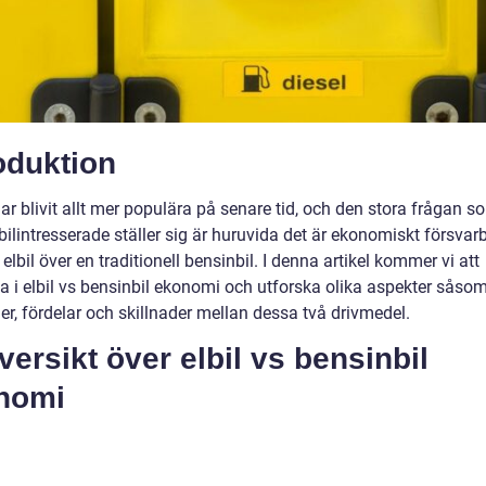
oduktion
har blivit allt mer populära på senare tid, och den stora frågan s
lintresserade ställer sig är huruvida det är ekonomiskt försvarb
 elbil över en traditionell bensinbil. I denna artikel kommer vi att
a i elbil vs bensinbil ekonomi och utforska olika aspekter såso
r, fördelar och skillnader mellan dessa två drivmedel.
versikt över elbil vs bensinbil
nomi