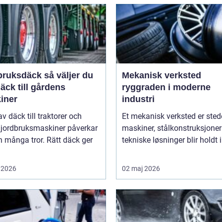
sdäck så väljer du
Mekanisk verksted
däck till gårdens
ryggraden i moderne
iner
industri
av däck till traktorer och
Et mekanisk verksted er sted
 jordbruksmaskiner påverkar
maskiner, stålkonstruksjoner
 många tror. Rätt däck ger
tekniske løsninger blir holdt i 
 2026
02 maj 2026