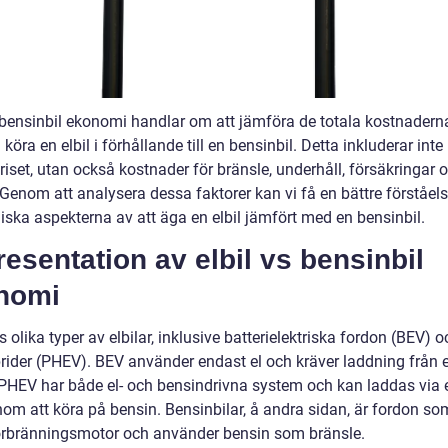
s bensinbil ekonomi handlar om att jämföra de totala kostnaderna
köra en elbil i förhållande till en bensinbil. Detta inkluderar inte
iset, utan också kostnader för bränsle, underhåll, försäkringar 
 Genom att analysera dessa faktorer kan vi få en bättre förståels
ska aspekterna av att äga en elbil jämfört med en bensinbil.
resentation av elbil vs bensinbil
nomi
s olika typer av elbilar, inklusive batterielektriska fordon (BEV) o
rider (PHEV). BEV använder endast el och kräver laddning från e
HEV har både el- och bensindrivna system och kan laddas via e
nom att köra på bensin. Bensinbilar, å andra sidan, är fordon so
örbränningsmotor och använder bensin som bränsle.