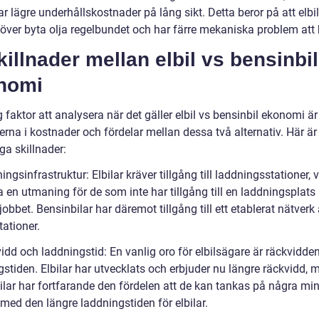
ar lägre underhållskostnader på lång sikt. Detta beror på att elb
höver byta olja regelbundet och har färre mekaniska problem att 
killnader mellan elbil vs bensinbil
nomi
g faktor att analysera när det gäller elbil vs bensinbil ekonomi är
erna i kostnader och fördelar mellan dessa två alternativ. Här ä
ga skillnader:
ngsinfrastruktur: Elbilar kräver tillgång till laddningsstationer, v
a en utmaning för de som inte har tillgång till en laddningspla
 jobbet. Bensinbilar har däremot tillgång till ett etablerat nätverk
ationer.
idd och laddningstid: En vanlig oro för elbilsägare är räckvidde
stiden. Elbilar har utvecklats och erbjuder nu längre räckvidd, 
ilar har fortfarande den fördelen att de kan tankas på några min
med den längre laddningstiden för elbilar.