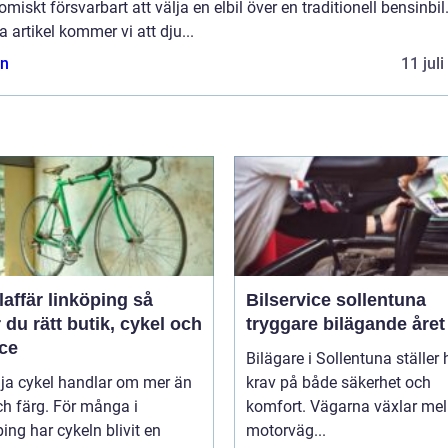
miskt försvarbart att välja en elbil över en traditionell bensinbil.
 artikel kommer vi att dju...
n
11 jul
affär linköping så
Bilservice sollentuna
r du rätt butik, cykel och
tryggare bilägande året
ice
Bilägare i Sollentuna ställer
lja cykel handlar om mer än
krav på både säkerhet och
ch färg. För många i
komfort. Vägarna växlar mel
ing har cykeln blivit en
motorväg...