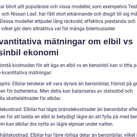
har blivit allt populärare och vissa modeller, som exempelvis Tes
 och Nissan Leaf, har fått stort erkännande och dragit till sig 
 Dessa modeller erbjuder lång räckvidd, effektiva prestanda och 
 vilket gör dem attraktiva val för många bilentusiaster.
vantitativa mätningar om elbil vs
sinbil ekonomi
förstå kostnaden för att äga en elbil vs en bensinbil kan vi titta 
e kvantitativa mätningar:
pris: Elbilar tenderar att vara dyrare än bensinbilar, främst på 
en för batterierna. Men detta kan balanseras av statsstöd och
la skattelättnader för elbilar.
lekostnad: Elbilar har lägre bränslekostnader än bensinbilar ef
n för att ladda en elbil är betydligt lägre än att fylla på med be
 kan elbilar dra nytta av lägre elpriser under natten.
ållskostnad: Elbilar har färre rörliga delar än bensinbilar, vilket