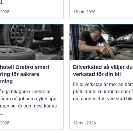
d...
i 2026
15 juni 2026
tell Örebro smart
Bilverkstad så väljer du rätt
ring för säkrare
verkstad för din bil
rning
En bilverkstad är mer än bar
nga bilägare i Örebro är
plats där bilen lämnas när n
rågan något som dyker upp
går sönder. Rätt verkstad blir 
ånger per år och mest känns
..
i 2026
12 maj 2026