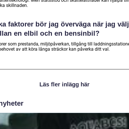
atteriteknologi. Men statsstöd och skattelättnader kan hjälpa till
ka skillnaden.
ka faktorer bör jag överväga när jag väl
lan en elbil och en bensinbil?
rer som prestanda, miljöpåverkan, tillgång till laddningsstation
ehovet av att köra långa sträckor kan påverka ditt val.
Läs fler inlägg här
 nyheter