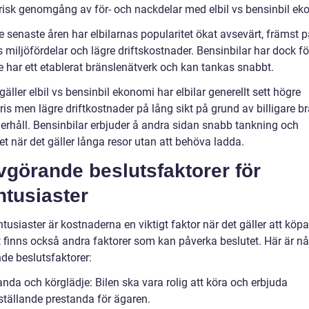
orisk genomgång av för- och nackdelar med elbil vs bensinbil e
e senaste åren har elbilarnas popularitet ökat avsevärt, främst 
 miljöfördelar och lägre driftskostnader. Bensinbilar har dock f
e har ett etablerat bränslenätverk och kan tankas snabbt.
gäller elbil vs bensinbil ekonomi har elbilar generellt sett högre
is men lägre driftkostnader på lång sikt på grund av billigare b
erhåll. Bensinbilar erbjuder å andra sidan snabb tankning och
itet när det gäller långa resor utan att behöva ladda.
vgörande beslutsfaktorer för
ntusiaster
ntusiaster är kostnaderna en viktigt faktor när det gäller att köpa 
 finns också andra faktorer som kan påverka beslutet. Här är n
de beslutsfaktorer:
nda och körglädje: Bilen ska vara rolig att köra och erbjuda
sställande prestanda för ägaren.