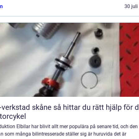
n
30 jul
tad skåne så hittar du rätt hjälp för din
orcykel
duktion Elbilar har blivit allt mer populära på senare tid, och den
n som många bilintresserade ställer sig är huruvida det är