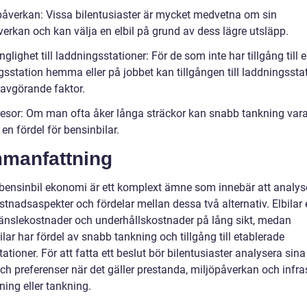
påverkan: Vissa bilentusiaster är mycket medvetna om sin
verkan och kan välja en elbil på grund av dess lägre utsläpp.
nglighet till laddningsstationer: För de som inte har tillgång till 
gsstation hemma eller på jobbet kan tillgången till laddningssta
 avgörande faktor.
esor: Om man ofta åker långa sträckor kan snabb tankning vara 
r en fördel för bensinbilar.
manfattning
s bensinbil ekonomi är ett komplext ämne som innebär att analys
stnadsaspekter och fördelar mellan dessa två alternativ. Elbilar 
ränslekostnader och underhållskostnader på lång sikt, medan
lar har fördel av snabb tankning och tillgång till etablerade
ationer. För att fatta ett beslut bör bilentusiaster analysera sin
ch preferenser när det gäller prestanda, miljöpåverkan och infra
ning eller tankning.