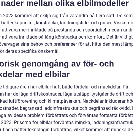
lnader mellan olika elbilmodeller
a 2023 kommer att skilja sig från varandra på flera sätt. De kom
 batterikapacitet, körsträcka, laddningstider och priser. Vissa mo
att vara mer inriktade på prestanda och sportighet medan and
tt vara inriktade på lång körsträcka och komfort. Det är viktigt
överväger sina behov och preferenser för att hitta den mest läm
för deras specifika önskemål.
torisk genomgång av för- och
delar med elbilar
 tidigare åren har elbilar haft både fördelar och nackdelar. På
n har de låga driftskostnader, låga utsläpp, tystgående drift och
nskad luftförorening och klimatpåverkan. Nackdelar inkluderar h
ostnader, begränsad laddinfrastruktur och begränsad räckvidd.
ga av dessa problem förbättrats och förväntas fortsätta förbät
l 2023. Priserna för elbilar förväntas minska, laddningsinfrastru
ut och batteriteknologin förbättras, vilket kommer att minska de