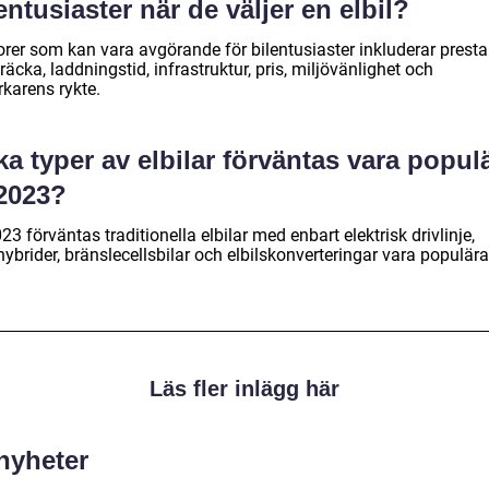
entusiaster när de väljer en elbil?
orer som kan vara avgörande för bilentusiaster inkluderar prest
räcka, laddningstid, infrastruktur, pris, miljövänlighet och
erkarens rykte.
ka typer av elbilar förväntas vara popul
 2023?
23 förväntas traditionella elbilar med enbart elektrisk drivlinje,
ybrider, bränslecellsbilar och elbilskonverteringar vara populära
Läs fler inlägg här
 nyheter