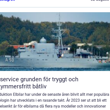
e grunden för tryggt och
ymmersfritt båtliv
duktion Elbilar har under de senaste åren blivit allt mer populära
login har utvecklats i en rasande takt. År 2023 ser ut att bli ett
lserikt år för elbilarna då flera nya modeller och innovationer