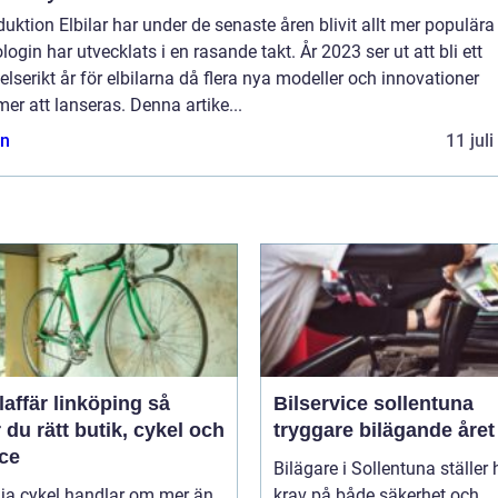
duktion Elbilar har under de senaste åren blivit allt mer populära
login har utvecklats i en rasande takt. År 2023 ser ut att bli ett
lserikt år för elbilarna då flera nya modeller och innovationer
r att lanseras. Denna artike...
n
11 jul
affär linköping så
Bilservice sollentuna
r du rätt butik, cykel och
tryggare bilägande året
ice
Bilägare i Sollentuna ställer
lja cykel handlar om mer än
krav på både säkerhet och