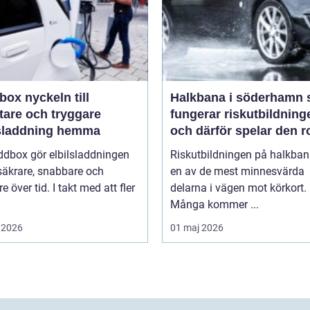
keln till
Halkbana i söderhamn så
tare och tryggare
fungerar riskutbildning
lsladdning hemma
och därför spelar den ro
ddbox gör elbilsladdningen
Riskutbildningen på halkban
säkrare, snabbare och
en av de mest minnesvärda
re över tid. I takt med att fler
delarna i vägen mot körkort.
Många kommer ...
 2026
01 maj 2026