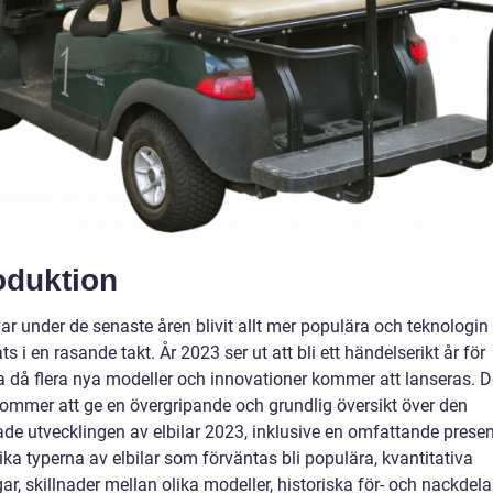
oduktion
har under de senaste åren blivit allt mer populära och teknologin
ts i en rasande takt. År 2023 ser ut att bli ett händelserikt år för
na då flera nya modeller och innovationer kommer att lanseras. 
 kommer att ge en övergripande och grundlig översikt över den
ade utvecklingen av elbilar 2023, inklusive en omfattande prese
ika typerna av elbilar som förväntas bli populära, kvantitativa
r, skillnader mellan olika modeller, historiska för- och nackdel