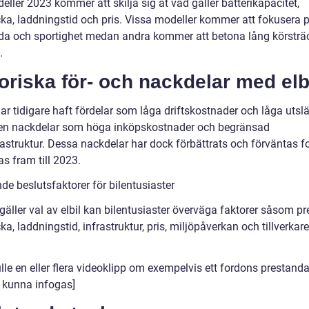
eller 2023 kommer att skilja sig åt vad gäller batterikapacitet,
cka, laddningstid och pris. Vissa modeller kommer att fokusera 
da och sportighet medan andra kommer att betona lång körsträ
.
oriska för- och nackdelar med elb
har tidigare haft fördelar som låga driftskostnader och låga utsl
n nackdelar som höga inköpskostnader och begränsad
astruktur. Dessa nackdelar har dock förbättrats och förväntas fo
as fram till 2023.
de beslutsfaktorer för bilentusiaster
gäller val av elbil kan bilentusiaster överväga faktorer såsom p
ka, laddningstid, infrastruktur, pris, miljöpåverkan och tillverkar
lle en eller flera videoklipp om exempelvis ett fordons prestand
e kunna infogas]