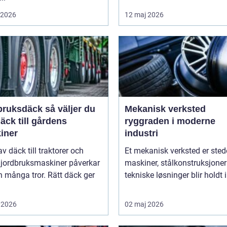
i 2026
12 maj 2026
sdäck så väljer du
Mekanisk verksted
däck till gårdens
ryggraden i moderne
iner
industri
av däck till traktorer och
Et mekanisk verksted er sted
 jordbruksmaskiner påverkar
maskiner, stålkonstruksjoner
 många tror. Rätt däck ger
tekniske løsninger blir holdt i 
 2026
02 maj 2026