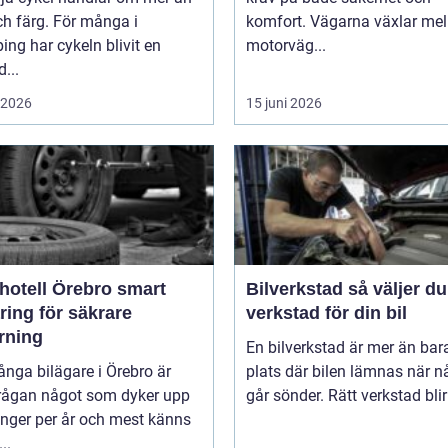
ch färg. För många i
komfort. Vägarna växlar mel
ing har cykeln blivit en
motorväg...
d...
i 2026
15 juni 2026
tell Örebro smart
Bilverkstad så väljer du rätt
ring för säkrare
verkstad för din bil
rning
En bilverkstad är mer än bar
nga bilägare i Örebro är
plats där bilen lämnas när n
rågan något som dyker upp
går sönder. Rätt verkstad blir 
ånger per år och mest känns
..