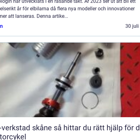
login har utvecklats i en rasande takt. År 2023 ser ut att bli ett
lserikt år för elbilarna då flera nya modeller och innovationer
r att lanseras. Denna artike...
n
30 jul
tad skåne så hittar du rätt hjälp för din
orcykel