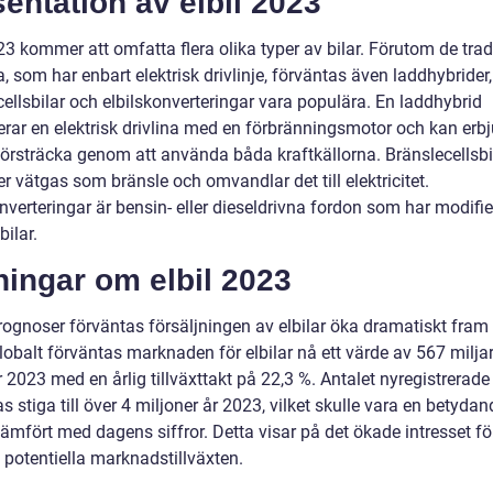
entation av elbil 2023
23 kommer att omfatta flera olika typer av bilar. Förutom de trad
a, som har enbart elektrisk drivlinje, förväntas även laddhybrider,
ellsbilar och elbilskonverteringar vara populära. En laddhybrid
rar en elektrisk drivlina med en förbränningsmotor och kan erb
körsträcka genom att använda båda kraftkällorna. Bränslecellsbi
 vätgas som bränsle och omvandlar det till elektricitet.
nverteringar är bensin- eller dieseldrivna fordon som har modifie
lbilar.
ingar om elbil 2023
rognoser förväntas försäljningen av elbilar öka dramatiskt fram t
lobalt förväntas marknaden för elbilar nå ett värde av 567 milja
r 2023 med en årlig tillväxttakt på 22,3 %. Antalet nyregistrerade 
s stiga till över 4 miljoner år 2023, vilket skulle vara en betydan
ämfört med dagens siffror. Detta visar på det ökade intresset för
 potentiella marknadstillväxten.