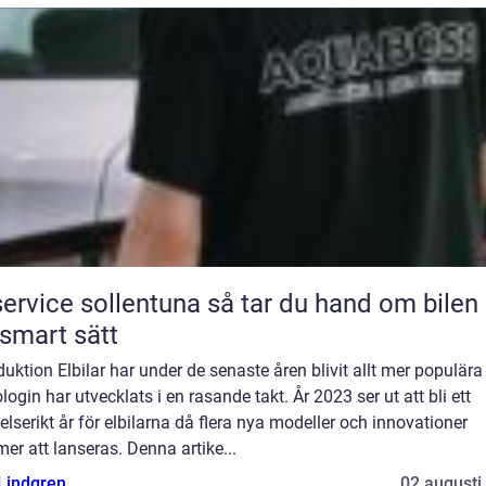
ice sollentuna så tar du hand om bilen på
 smart sätt
duktion Elbilar har under de senaste åren blivit allt mer populära
login har utvecklats i en rasande takt. År 2023 ser ut att bli ett
lserikt år för elbilarna då flera nya modeller och innovationer
r att lanseras. Denna artike...
 Lindgren
02 augusti