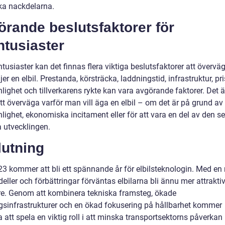
ska nackdelarna.
rande beslutsfaktorer för
ntusiaster
ntusiaster kan det finnas flera viktiga beslutsfaktorer att övervä
er en elbil. Prestanda, körsträcka, laddningstid, infrastruktur, pri
lighet och tillverkarens rykte kan vara avgörande faktorer. Det 
att överväga varför man vill äga en elbil – om det är på grund av
lighet, ekonomiska incitament eller för att vara en del av den s
a utvecklingen.
lutning
023 kommer att bli ett spännande år för elbilsteknologin. Med e
ller och förbättringar förväntas elbilarna bli ännu mer attraktiv
re. Genom att kombinera tekniska framsteg, ökade
gsinfrastrukturer och en ökad fokusering på hållbarhet kommer
a att spela en viktig roll i att minska transportsektorns påverkan