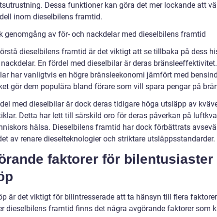
tsutrustning. Dessa funktioner kan göra det mer lockande att vä
dell inom dieselbilens framtid.
sk genomgång av för- och nackdelar med dieselbilens framtid
förstå dieselbilens framtid är det viktigt att se tillbaka på dess h
 nackdelar. En fördel med dieselbilar är deras bränsleeffektivitet.
ilar har vanligtvis en högre bränsleekonomi jämfört med bensin
ilket gör dem populära bland förare som vill spara pengar på brän
del med dieselbilar är dock deras tidigare höga utsläpp av kväv
iklar. Detta har lett till särskild oro för deras påverkan på luftkva
niskors hälsa. Dieselbilens framtid har dock förbättrats avsev
et av renare dieselteknologier och striktare utsläppsstandarder.
rande faktorer för bilentusiaster
öp
öp är det viktigt för bilintresserade att ta hänsyn till flera faktore
ler dieselbilens framtid finns det några avgörande faktorer som 