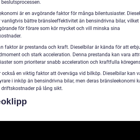
 beslutsprocessen.
ekonomi är en avgörande faktor för många bilentusiaster. Diesel
 vanligtvis bättre bränsleeffektivitet än bensindrivna bilar, vilket
görande för förare som kör mycket och vill minska sina
kostnader.
 faktor är prestanda och kraft. Dieselbilar är kända för att erb
idmoment och stark acceleration. Denna prestanda kan vara attra
iaster som prioriterar snabb acceleration och kraftfulla köregen
r också en viktig faktor att överväga vid bilköp. Dieselbilar kan v
yrare i inköp än bensindrivna bilar, men deras bränsleekonomi k
re driftskostnader på lång sikt.
eoklipp