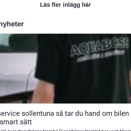
Läs fler inlägg här
 nyheter
ice sollentuna så tar du hand om bilen på
 smart sätt