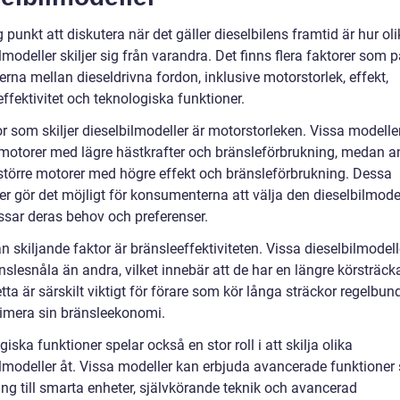
g punkt att diskutera när det gäller dieselbilens framtid är hur ol
lmodeller skiljer sig från varandra. Det finns flera faktorer som 
erna mellan dieseldrivna fordon, inklusive motorstorlek, effekt,
ffektivitet och teknologiska funktioner.
r som skiljer dieselbilmodeller är motorstorleken. Vissa modelle
motorer med lägre hästkrafter och bränsleförbrukning, medan a
större motorer med högre effekt och bränsleförbrukning. Dessa
der gör det möjligt för konsumenterna att välja den dieselbilmod
ssar deras behov och preferenser.
 skiljande faktor är bränsleeffektiviteten. Vissa dieselbilmodell
slesnåla än andra, vilket innebär att de har en längre körsträck
tta är särskilt viktigt för förare som kör långa sträckor regelbun
ximera sin bränsleekonomi.
iska funktioner spelar också en stor roll i att skilja olika
ilmodeller åt. Vissa modeller kan erbjuda avancerade funktione
ing till smarta enheter, självkörande teknik och avancerad