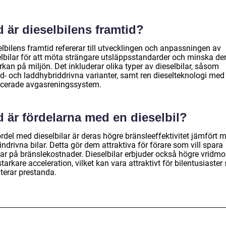
 är dieselbilens framtid?
lbilens framtid refererar till utvecklingen och anpassningen av
elbilar för att möta strängare utsläppsstandarder och minska de
kan på miljön. Det inkluderar olika typer av dieselbilar, såsom
id- och laddhybriddrivna varianter, samt ren dieselteknologi med
cerade avgasreningssystem.
 är fördelarna med en dieselbil?
rdel med dieselbilar är deras högre bränsleeffektivitet jämfört 
ndrivna bilar. Detta gör dem attraktiva för förare som vill spara
ar på bränslekostnader. Dieselbilar erbjuder också högre vridm
tarkare acceleration, vilket kan vara attraktivt för bilentusiaste
iterar prestanda.