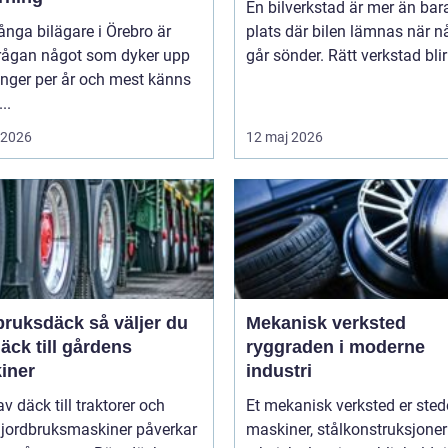
En bilverkstad är mer än bar
nga bilägare i Örebro är
plats där bilen lämnas när n
rågan något som dyker upp
går sönder. Rätt verkstad blir 
ånger per år och mest känns
..
i 2026
12 maj 2026
sdäck så väljer du
Mekanisk verksted
däck till gårdens
ryggraden i moderne
iner
industri
av däck till traktorer och
Et mekanisk verksted er sted
 jordbruksmaskiner påverkar
maskiner, stålkonstruksjoner