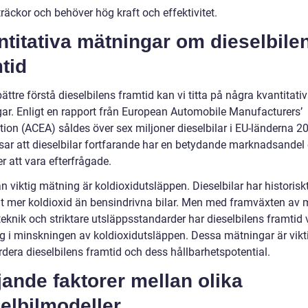
räckor och behöver hög kraft och effektivitet.
titativa mätningar om dieselbile
tid
bättre förstå dieselbilens framtid kan vi titta på några kvantitati
ar. Enligt en rapport från European Automobile Manufacturers’
tion (ACEA) såldes över sex miljoner dieselbilar i EU-länderna 2
isar att dieselbilar fortfarande har en betydande marknadsandel
er att vara efterfrågade.
 viktig mätning är koldioxidutsläppen. Dieselbilar har historiskt
ut mer koldioxid än bensindrivna bilar. Men med framväxten av
eknik och striktare utsläppsstandarder har dieselbilens framtid 
g i minskningen av koldioxidutsläppen. Dessa mätningar är vikt
rdera dieselbilens framtid och dess hållbarhetspotential.
jande faktorer mellan olika
elbilmodeller