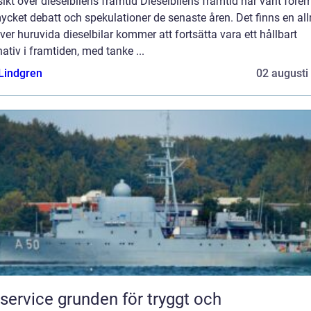
ikt över dieselbilens framtid Dieselbilens framtid har varit före
ycket debatt och spekulationer de senaste åren. Det finns en a
ver huruvida dieselbilar kommer att fortsätta vara ett hållbart
nativ i framtiden, med tanke ...
 Lindgren
02 augusti
e grunden för tryggt och