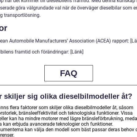
köp när det kommer till dieselbilens framtid. Med denna kunskap
esserade göra välgrundade val när de överväger dieselbilar som e
g transportlösning.
or
ean Automobile Manufacturers’ Association (ACEA) rapport: [Lä
bilens framtid och förändringar: [Länk]
FAQ
 skiljer sig olika dieselbilmodeller åt?
inns flera faktorer som skiljer olika dieselbilmodeller åt, såsom
storlek, bränsleeffektivitet och teknologiska funktioner. Vissa
ller kan ha mindre motorer med lägre bränsleförbrukning, med
a kan erbjuda avancerade teknologier och funktioner.
umenterna kan välja den modell som bäst passar deras behov 
renser.