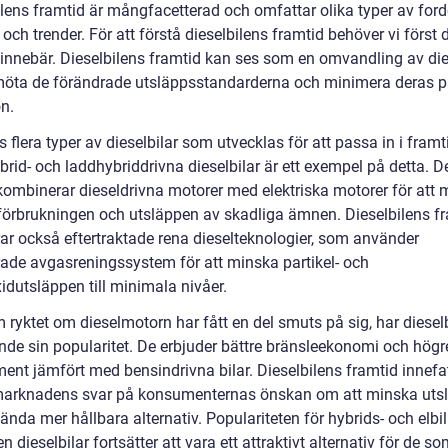
ilens framtid är mångfacetterad och omfattar olika typer av ford
 och trender. För att förstå dieselbilens framtid behöver vi först 
 innebär. Dieselbilens framtid kan ses som en omvandling av die
 möta de förändrade utsläppsstandarderna och minimera deras 
n.
s flera typer av dieselbilar som utvecklas för att passa in i fram
brid- och laddhybriddrivna dieselbilar är ett exempel på detta. 
kombinerar dieseldrivna motorer med elektriska motorer för att 
förbrukningen och utsläppen av skadliga ämnen. Dieselbilens f
rar också eftertraktade rena dieselteknologier, som använder
ade avgasreningssystem för att minska partikel- och
idutsläppen till minimala nivåer.
ryktet om dieselmotorn har fått en del smuts på sig, har dieselb
ande sin popularitet. De erbjuder bättre bränsleekonomi och högr
ent jämfört med bensindrivna bilar. Dieselbilens framtid innefa
arknadens svar på konsumenternas önskan om att minska uts
nda mer hållbara alternativ. Populariteten för hybrids- och elbil
n dieselbilar fortsätter att vara ett attraktivt alternativ för de s