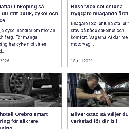
affär linköping så
Bilservice sollentuna
r du rätt butik, cykel och
tryggare bilägande året
ice
Bilägare i Sollentuna ställer
lja cykel handlar om mer än
krav på både säkerhet och
ch färg. För många i
komfort. Vägarna växlar mel
ing har cykeln blivit en
motorväg...
d...
i 2026
15 juni 2026
tell Örebro smart
Bilverkstad så väljer du rätt
ring för säkrare
verkstad för din bil
rning