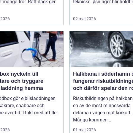
 många tror. Rätt däck ger
tekniske løsninger blir holdt i 
 2026
02 maj 2026
keln till
Halkbana i söderhamn så
tare och tryggare
fungerar riskutbildning
lsladdning hemma
och därför spelar den ro
ddbox gör elbilsladdningen
Riskutbildningen på halkban
säkrare, snabbare och
en av de mest minnesvärda
re över tid. I takt med att fler
delarna i vägen mot körkort.
Många kommer ...
 2026
01 maj 2026