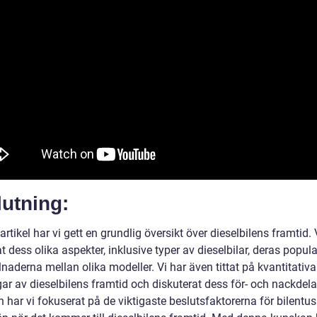
utning:
artikel har vi gett en grundlig översikt över dieselbilens framtid. 
t dess olika aspekter, inklusive typer av dieselbilar, deras popula
lnaderna mellan olika modeller. Vi har även tittat på kvantitativa
ar av dieselbilens framtid och diskuterat dess för- och nackdela
n har vi fokuserat på de viktigaste beslutsfaktorerna för bilentus