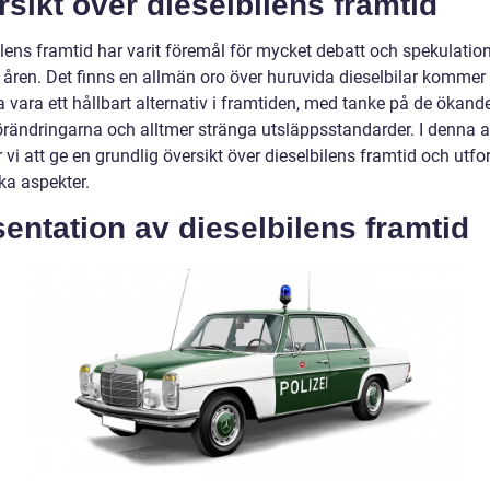
sikt över dieselbilens framtid
ilens framtid har varit föremål för mycket debatt och spekulatio
 åren. Det finns en allmän oro över huruvida dieselbilar kommer 
a vara ett hållbart alternativ i framtiden, med tanke på de ökand
örändringarna och alltmer stränga utsläppsstandarder. I denna ar
i att ge en grundlig översikt över dieselbilens framtid och utfo
ka aspekter.
entation av dieselbilens framtid