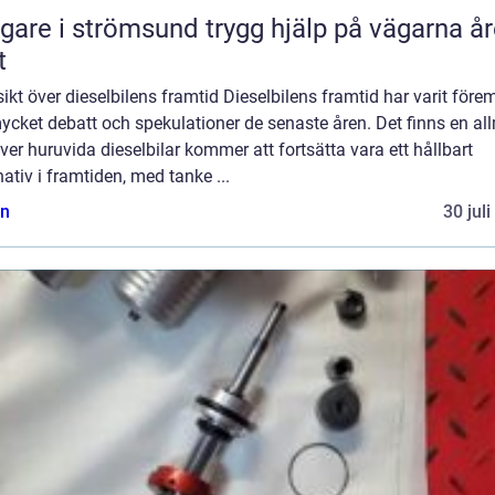
 i strömsund trygg hjälp på vägarna året
t
ikt över dieselbilens framtid Dieselbilens framtid har varit före
ycket debatt och spekulationer de senaste åren. Det finns en a
ver huruvida dieselbilar kommer att fortsätta vara ett hållbart
nativ i framtiden, med tanke ...
n
30 jul