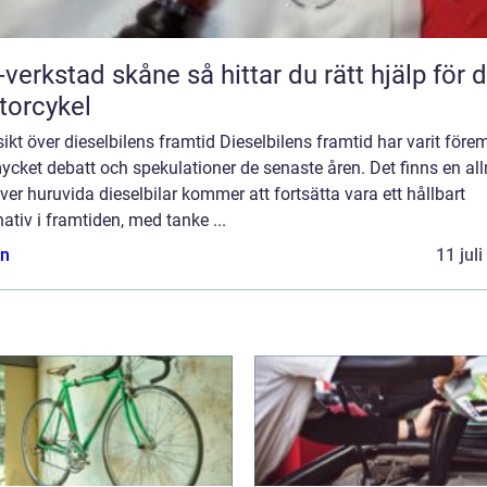
tad skåne så hittar du rätt hjälp för din
orcykel
ikt över dieselbilens framtid Dieselbilens framtid har varit före
ycket debatt och spekulationer de senaste åren. Det finns en a
ver huruvida dieselbilar kommer att fortsätta vara ett hållbart
nativ i framtiden, med tanke ...
n
11 jul