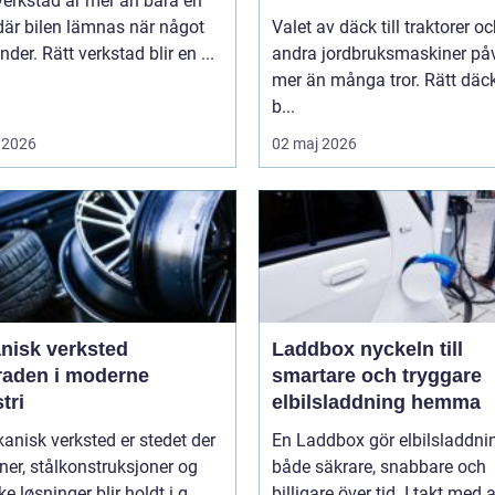
verkstad är mer än bara en
där bilen lämnas när något
Valet av däck till traktorer o
nder. Rätt verkstad blir en ...
andra jordbruksmaskiner på
mer än många tror. Rätt däc
b...
 2026
02 maj 2026
nisk verksted
Laddbox nyckeln till
raden i moderne
smartare och tryggare
tri
elbilsladdning hemma
anisk verksted er stedet der
En Laddbox gör elbilsladdni
er, stålkonstruksjoner og
både säkrare, snabbare och
e løsninger blir holdt i g...
billigare över tid. I takt med a