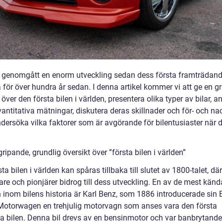
 genomgått en enorm utveckling sedan dess första framträdan
 för över hundra år sedan. I denna artikel kommer vi att ge en g
 över den första bilen i världen, presentera olika typer av bilar, a
antitativa mätningar, diskutera deras skillnader och för- och na
dersöka vilka faktorer som är avgörande för bilentusiaster när 
ripande, grundlig översikt över ”första bilen i världen”
ta bilen i världen kan spåras tillbaka till slutet av 1800-talet, där
re och pionjärer bidrog till dess utveckling. En av de mest känd
inom bilens historia är Karl Benz, som 1886 introducerade sin 
Motorwagen en trehjulig motorvagn som anses vara den första
ka bilen. Denna bil drevs av en bensinmotor och var banbrytande 