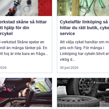
stad skåne så hittar
Cykelaffär linköping så
tt hjälp för din
hittar du rätt butik, cyk
rcykel
service
-verkstad Skåne spelar en
Att välja cykel handlar om m
 roll än många tänker på. En
pris och färg. För många i
tt hoj är inte bara en fråga...
Linköping har cykeln blivit e
viktig d...
 2026
30 juni 2026