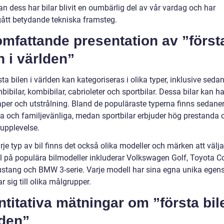
an dess har bilar blivit en oumbärlig del av vår vardag och har
tt betydande tekniska framsteg.
mfattande presentation av ”först
n i världen”
ta bilen i världen kan kategoriseras i olika typer, inklusive sedan
ibilar, kombibilar, cabrioleter och sportbilar. Dessa bilar kan ha
per och utstrålning. Bland de populäraste typerna finns sedane
ka och familjevänliga, medan sportbilar erbjuder hög prestanda 
rupplevelse.
je typ av bil finns det också olika modeller och märken att välj
 på populära bilmodeller inkluderar Volkswagen Golf, Toyota Co
stang och BMW 3-serie. Varje modell har sina egna unika egen
ar sig till olika målgrupper.
titativa mätningar om ”första bil
lden”