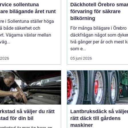
rvice sollentuna
Däckhotell Örebro smart
are bilägande året runt
förvaring för säkrare
bilkörning
re i Sollentuna ställer höga
på både säkerhet och
För många bilägare i Örebro 
rt. Vägarna växlar mellan
däckfrågan något som dyke
äg...
två gånger per år och mest 
som e...
i 2026
05 juni 2026
så väljer du rätt
Lantbruksdäck så väljer du
tad för din bil
rätt däck till gårdens
maskiner