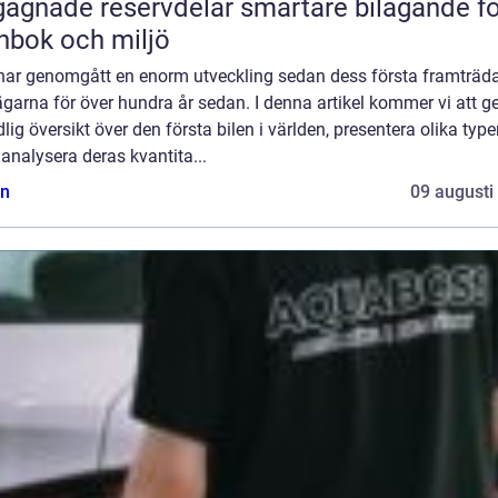
ade reservdelar smartare bilägande för
nbok och miljö
har genomgått en enorm utveckling sedan dess första framträd
garna för över hundra år sedan. I denna artikel kommer vi att g
lig översikt över den första bilen i världen, presentera olika type
, analysera deras kvantita...
n
09 augusti