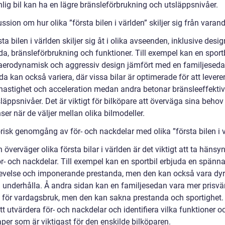
lig bil kan ha en lägre bränsleförbrukning och utsläppsnivåer.
ssion om hur olika ”första bilen i världen” skiljer sig från varan
ta bilen i världen skiljer sig åt i olika avseenden, inklusive desig
da, bränsleförbrukning och funktioner. Till exempel kan en sport
aerodynamisk och aggressiv design jämfört med en familjeseda
a kan också variera, där vissa bilar är optimerade för att levere
hastighet och acceleration medan andra betonar bränsleeffektiv
läppsnivåer. Det är viktigt för bilköpare att överväga sina behov
ser när de väljer mellan olika bilmodeller.
orisk genomgång av för- och nackdelar med olika ”första bilen i 
överväger olika första bilar i världen är det viktigt att ta hänsyn 
ör- och nackdelar. Till exempel kan en sportbil erbjuda en spänn
evelse och imponerande prestanda, men den kan också vara dyr
 underhålla. Å andra sidan kan en familjesedan vara mer prisvä
för vardagsbruk, men den kan sakna prestanda och sportighet. 
att utvärdera för- och nackdelar och identifiera vilka funktioner o
per som är viktigast för den enskilde bilköparen.