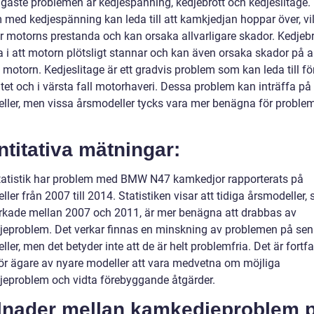
igaste problemen är kedjespänning, kedjebrott och kedjeslitage.
 med kedjespänning kan leda till att kamkjedjan hoppar över, vi
r motorns prestanda och kan orsaka allvarligare skador. Kedjebr
ra i att motorn plötsligt stannar och kan även orsaka skador på 
 motorn. Kedjeslitage är ett gradvis problem som kan leda till fö
itet och i värsta fall motorhaveri. Dessa problem kan inträffa på 
ller, men vissa årsmodeller tycks vara mer benägna för proble
titativa mätningar:
statistik har problem med BMW N47 kamkedjor rapporterats på
ler från 2007 till 2014. Statistiken visar att tidiga årsmodeller, s
verkade mellan 2007 och 2011, är mer benägna att drabbas av
eproblem. Det verkar finnas en minskning av problemen på sen
ler, men det betyder inte att de är helt problemfria. Det är fortf
 för ägare av nyare modeller att vara medvetna om möjliga
eproblem och vidta förebyggande åtgärder.
llnader mellan kamkedjeproblem 