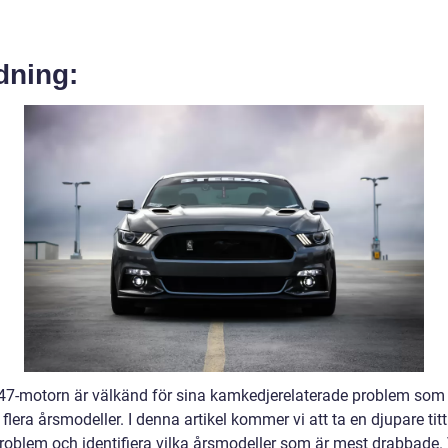
dning:
-motorn är välkänd för sina kamkedjerelaterade problem som
flera årsmodeller. I denna artikel kommer vi att ta en djupare tit
roblem och identifiera vilka årsmodeller som är mest drabbade. 