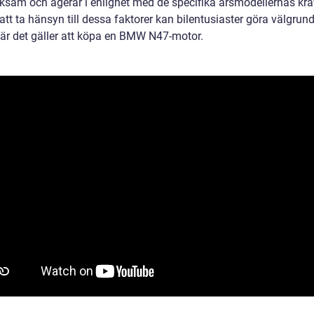
sam och agerar i enlighet med de specifika årsmodellernas kra
tt ta hänsyn till dessa faktorer kan bilentusiaster göra välgrun
när det gäller att köpa en BMW N47-motor.