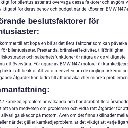
iktigt för bilentusiaster att överväga dessa faktorer och avgöra v
viktigast för deras behov och budget när de köper en BMW N47-
rande beslutsfaktorer för
ntusiaster:
kommer till att köpa en bil är det flera faktorer som kan påverka
 för bilentusiaster. Prestanda, bränsleeffektivitet, tillförlitlighet,
llskostnader och säkerhetsfunktioner är några av de viktigaste
rna att överväga. För ägare av BMW N47-motorer är kamkedjep
g faktor att beakta. Att vara medveten om de möjliga riskerna oc
gande åtgärder kan bidra till att undvika eller minska problemen
manfattning:
 kamkedjeproblem är välkända och har drabbat flera årsmodel
gt att vara medveten om problemen och vidta rätt åtgärder för at
 allvarliga skador på motorn. Även om det finns skillnader mella
ler när det gäller kamkedjeproblem, är det viktigt att varje ägar