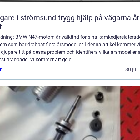
 i strömsund trygg hjälp på vägarna året
t
ledning: BMW N47-motorn är välkänd för sina kamkedjerelaterad
em som har drabbat flera årsmodeller. I denna artikel kommer vi
 djupare titt på dessa problem och identifiera vilka årsmodeller
st drabbade. Vi kommer att ge e...
n
30 jul