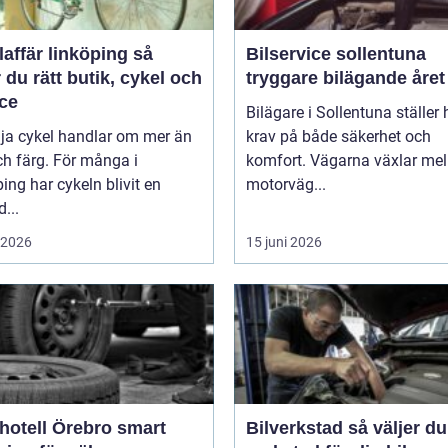
affär linköping så
Bilservice sollentuna
r du rätt butik, cykel och
tryggare bilägande året
ice
Bilägare i Sollentuna ställer
lja cykel handlar om mer än
krav på både säkerhet och
ch färg. För många i
komfort. Vägarna växlar mel
ing har cykeln blivit en
motorväg...
d...
i 2026
15 juni 2026
tell Örebro smart
Bilverkstad så väljer du rätt