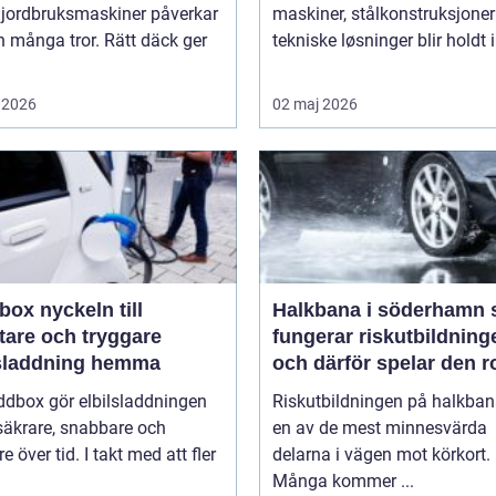
 jordbruksmaskiner påverkar
maskiner, stålkonstruksjoner
 många tror. Rätt däck ger
tekniske løsninger blir holdt i 
 2026
02 maj 2026
keln till
Halkbana i söderhamn så
tare och tryggare
fungerar riskutbildning
lsladdning hemma
och därför spelar den ro
ddbox gör elbilsladdningen
Riskutbildningen på halkban
säkrare, snabbare och
en av de mest minnesvärda
re över tid. I takt med att fler
delarna i vägen mot körkort.
Många kommer ...