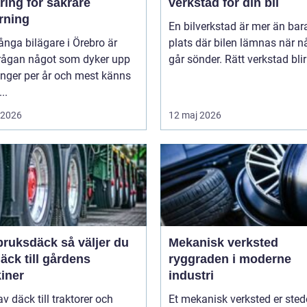
ring för säkrare
verkstad för din bil
rning
En bilverkstad är mer än bar
nga bilägare i Örebro är
plats där bilen lämnas när n
rågan något som dyker upp
går sönder. Rätt verkstad blir 
ånger per år och mest känns
..
i 2026
12 maj 2026
sdäck så väljer du
Mekanisk verksted
däck till gårdens
ryggraden i moderne
iner
industri
av däck till traktorer och
Et mekanisk verksted er sted