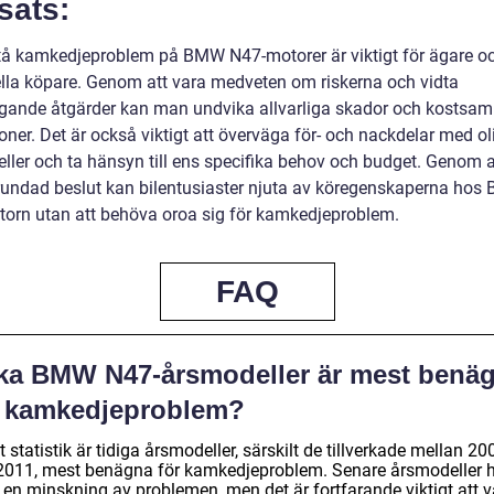
sats:
stå kamkedjeproblem på BMW N47-motorer är viktigt för ägare o
ella köpare. Genom att vara medveten om riskerna och vidta
gande åtgärder kan man undvika allvarliga skador och kostsa
oner. Det är också viktigt att överväga för- och nackdelar med ol
ller och ta hänsyn till ens specifika behov och budget. Genom a
rundad beslut kan bilentusiaster njuta av köregenskaperna ho
orn utan att behöva oroa sig för kamkedjeproblem.
FAQ
lka BMW N47-årsmodeller är mest benä
r kamkedjeproblem?
t statistik är tidiga årsmodeller, särskilt de tillverkade mellan 20
2011, mest benägna för kamkedjeproblem. Senare årsmodeller 
 en minskning av problemen, men det är fortfarande viktigt att v