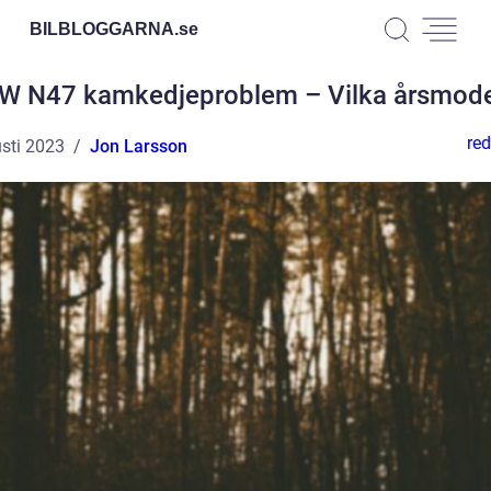
BILBLOGGARNA.
se
 N47 kamkedjeproblem – Vilka årsmode
red
sti 2023
Jon Larsson