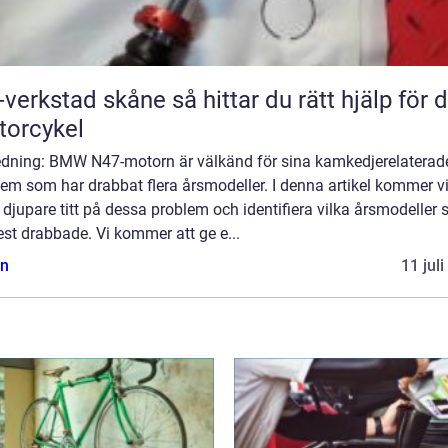
tad skåne så hittar du rätt hjälp för din
orcykel
ledning: BMW N47-motorn är välkänd för sina kamkedjerelaterad
em som har drabbat flera årsmodeller. I denna artikel kommer vi
 djupare titt på dessa problem och identifiera vilka årsmodeller
st drabbade. Vi kommer att ge e...
n
11 jul