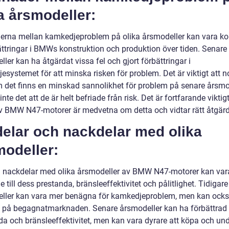
a årsmodeller:
derna mellan kamkedjeproblem på olika årsmodeller kan vara k
bättringar i BMWs konstruktion och produktion över tiden. Senare
ler kan ha åtgärdat vissa fel och gjort förbättringar i
systemet för att minska risken för problem. Det är viktigt att no
 det finns en minskad sannolikhet för problem på senare årsmod
inte det att de är helt befriade från risk. Det är fortfarande viktigt
v BMW N47-motorer är medvetna om detta och vidtar rätt åtgärd
delar och nackdelar med olika
modeller:
h nackdelar med olika årsmodeller av BMW N47-motorer kan var
 till dess prestanda, bränsleeffektivitet och pålitlighet. Tidigare
ller kan vara mer benägna för kamkedjeproblem, men kan ocks
re på begagnatmarknaden. Senare årsmodeller kan ha förbättrad
da och bränsleeffektivitet, men kan vara dyrare att köpa och und