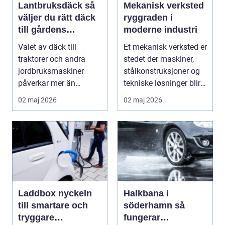
Lantbruksdäck så
Mekanisk verksted
väljer du rätt däck
ryggraden i
till gårdens
moderne industri
maskiner
Valet av däck till
Et mekanisk verksted er
traktorer och andra
stedet der maskiner,
jordbruksmaskiner
stålkonstruksjoner og
påverkar mer än
tekniske løsninger blir
många tror. Rätt däck
holdt i g...
02 maj 2026
02 maj 2026
ger b...
Laddbox nyckeln
Halkbana i
till smartare och
söderhamn så
tryggare
fungerar