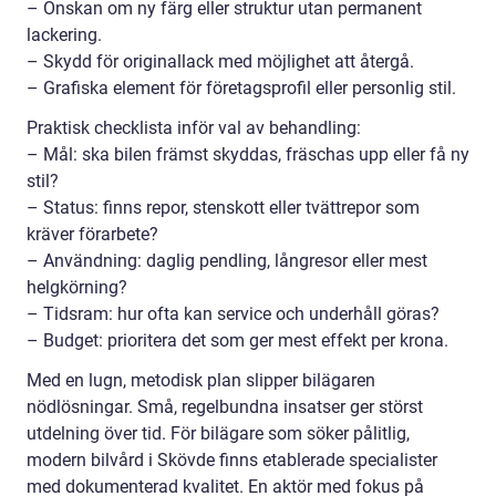
– Önskan om ny färg eller struktur utan permanent
lackering.
– Skydd för originallack med möjlighet att återgå.
– Grafiska element för företagsprofil eller personlig stil.
Praktisk checklista inför val av behandling:
– Mål: ska bilen främst skyddas, fräschas upp eller få ny
stil?
– Status: finns repor, stenskott eller tvättrepor som
kräver förarbete?
– Användning: daglig pendling, långresor eller mest
helgkörning?
– Tidsram: hur ofta kan service och underhåll göras?
– Budget: prioritera det som ger mest effekt per krona.
Med en lugn, metodisk plan slipper bilägaren
nödlösningar. Små, regelbundna insatser ger störst
utdelning över tid. För bilägare som söker pålitlig,
modern bilvård i Skövde finns etablerade specialister
med dokumenterad kvalitet. En aktör med fokus på