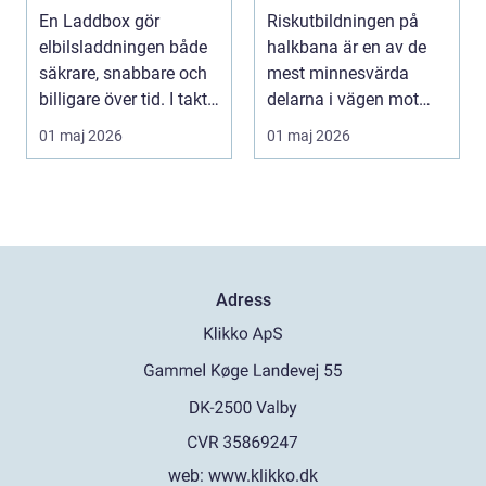
elbilsladdning
riskutbildningen
En Laddbox gör
Riskutbildningen på
hemma
och därför spelar
elbilsladdningen både
halkbana är en av de
den roll
säkrare, snabbare och
mest minnesvärda
billigare över tid. I takt
delarna i vägen mot
med att fler s...
körkort. Många
01 maj 2026
01 maj 2026
kommer ...
Adress
web:
www.klikko.dk