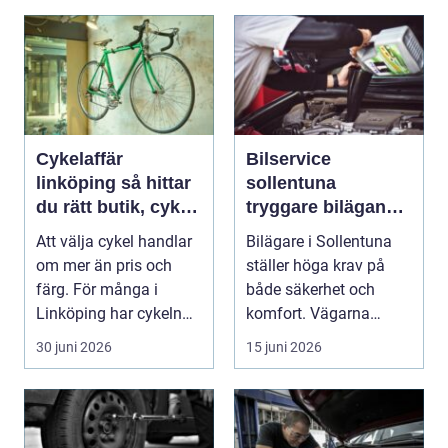
Cykelaffär
Bilservice
linköping så hittar
sollentuna
du rätt butik, cykel
tryggare bilägande
och service
året runt
Att välja cykel handlar
Bilägare i Sollentuna
om mer än pris och
ställer höga krav på
färg. För många i
både säkerhet och
Linköping har cykeln
komfort. Vägarna
blivit en viktig d...
växlar mellan
30 juni 2026
15 juni 2026
motorväg...