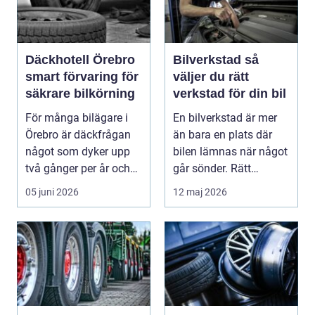
Däckhotell Örebro
Bilverkstad så
smart förvaring för
väljer du rätt
säkrare bilkörning
verkstad för din bil
För många bilägare i
En bilverkstad är mer
Örebro är däckfrågan
än bara en plats där
något som dyker upp
bilen lämnas när något
två gånger per år och
går sönder. Rätt
mest känns som e...
verkstad blir en ...
05 juni 2026
12 maj 2026