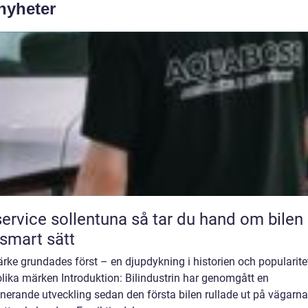
 nyheter
ice sollentuna så tar du hand om bilen på
 smart sätt
rke grundades först – en djupdykning i historien och popularite
lika märken Introduktion: Bilindustrin har genomgått en
erande utveckling sedan den första bilen rullade ut på vägarna