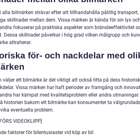
t alla bilmärken strävar efter att tillhandahålla pålitlig transport,
iga skillnader mellan dem. Vissa märken är kända för sin lyx och
ndra fokuserar på praktiska aspekter som bränsleeffektivitet o
t. Dessa skillnader påverkar i hög grad vilken målgrupp och kun
rke attraherar.
oriska för- och nackdelar med oli
märken
väljer ett bilmärke är det viktigt att också titta på dess historisk
kdelar. Vissa märken har haft perioder av framgång och innovat
ndra har kämpat med kvalitetsproblem eller andra utmaningar
stå historien bakom ett bilmärke kan konsumenter ta välgrundade
vika eventuella problem.
NFÖRS VIDEOKLIPP]
e faktorer för bilentusiaster vid köp av bil