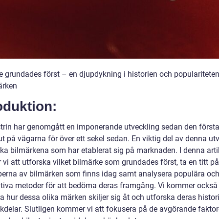
e grundades först – en djupdykning i historien och popularitete
ärken
oduktion:
strin har genomgått en imponerande utveckling sedan den första
ut på vägarna för över ett sekel sedan. En viktig del av denna ut
lika bilmärkena som har etablerat sig på marknaden. I denna arti
i att utforska vilket bilmärke som grundades först, ta en titt p
yperna av bilmärken som finns idag samt analysera populära oc
ativa metoder för att bedöma deras framgång. Vi kommer också 
a hur dessa olika märken skiljer sig åt och utforska deras histori
kdelar. Slutligen kommer vi att fokusera på de avgörande fakto