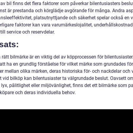
av bil finns det flera faktorer som påverkar bilentusiasters beslu
mst är prestanda och körglädje avgörande för många. Andra asp
sleeffektivitet, platsutnyttjande och säkerhet spelar också en v
terligare faktorer kan vara varumärkeslojalitet, underhållskostna
 till service och reservdelar.
sats:
a rätt bilmärke är en viktig del av köpprocessen för bilentusiaster
tt ha en grundlig förståelse för vilket märke som grundades för
der mellan olika märken, deras historiska för- och nackdelar och
gt vid bilköp kan bilentusiaster ta välgrundade beslut. Oavsett 
 lyx, pålitlighet eller miljövänlighet, finns det ett bilmärke som p
lköpare och deras individuella behov.