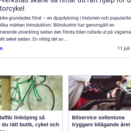
orcykel
rke grundades först – en djupdykning i historien och popularite
lika märken Introduktion: Bilindustrin har genomgått en
erande utveckling sedan den första bilen rullade ut på vägarna
ett sekel sedan. En viktig del av ...
n
11 jul
affär linköping så
Bilservice sollentuna
r du rätt butik, cykel och
tryggare bilägande året