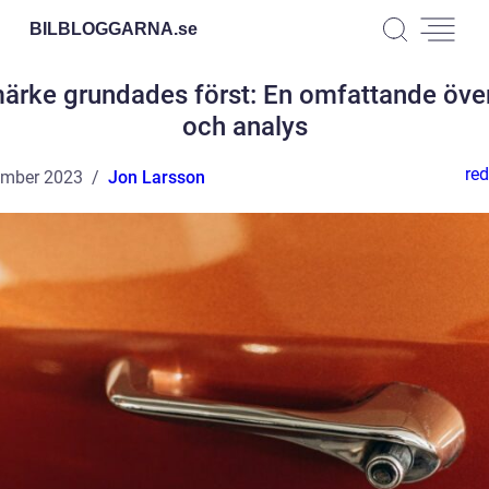
BILBLOGGARNA.
se
märke grundades först: En omfattande över
och analys
red
ember 2023
Jon Larsson