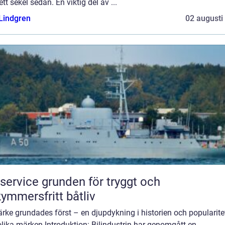
ett sekel sedan. En viktig del av ...
 Lindgren
02 augusti
e grunden för tryggt och
ymmersfritt båtliv
rke grundades först – en djupdykning i historien och popularite
lika märken Introduktion: Bilindustrin har genomgått en