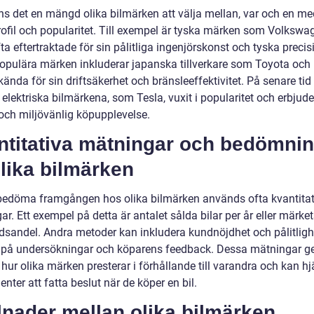
nns det en mängd olika bilmärken att välja mellan, var och en me
rofil och popularitet. Till exempel är tyska märken som Volkswa
 eftertraktade för sin pålitliga ingenjörskonst och tyska precis
opulära märken inkluderar japanska tillverkare som Toyota och
ända för sin driftsäkerhet och bränsleeffektivitet. På senare tid
elektriska bilmärkena, som Tesla, vuxit i popularitet och erbjude
 och miljövänlig köpupplevelse.
ntitativa mätningar och bedömni
lika bilmärken
 bedöma framgången hos olika bilmärken används ofta kvantitat
r. Ett exempel på detta är antalet sålda bilar per år eller märke
sandel. Andra metoder kan inkludera kundnöjdhet och pålitligh
 på undersökningar och köparens feedback. Dessa mätningar ge
i hur olika märken presterar i förhållande till varandra och kan h
ter att fatta beslut när de köper en bil.
lnader mellan olika bilmärken