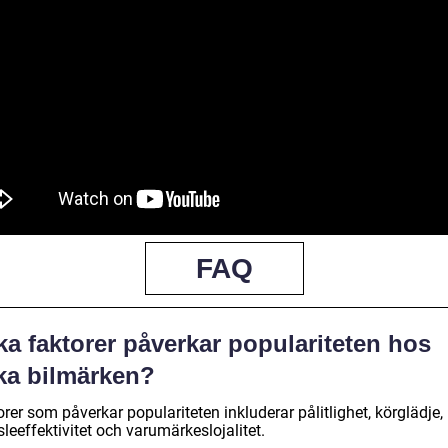
FAQ
ka faktorer påverkar populariteten hos
ika bilmärken?
rer som påverkar populariteten inkluderar pålitlighet, körglädje,
leeffektivitet och varumärkeslojalitet.