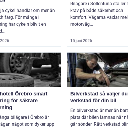
ice
Bilägare i Sollentuna ställer
lja cykel handlar om mer än
krav på både säkerhet och
ch färg. För många i
komfort. Vägarna växlar mel
ing har cykeln blivit en
motorväg...
d...
i 2026
15 juni 2026
tell Örebro smart
Bilverkstad så väljer du rätt
ring för säkrare
verkstad för din bil
rning
En bilverkstad är mer än bar
nga bilägare i Örebro är
plats där bilen lämnas när n
rågan något som dyker upp
går sönder. Rätt verkstad blir 