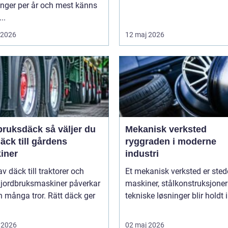
ånger per år och mest känns
..
i 2026
12 maj 2026
sdäck så väljer du
Mekanisk verksted
däck till gårdens
ryggraden i moderne
iner
industri
av däck till traktorer och
Et mekanisk verksted er sted
 jordbruksmaskiner påverkar
maskiner, stålkonstruksjoner
 många tror. Rätt däck ger
tekniske løsninger blir holdt i 
 2026
02 maj 2026