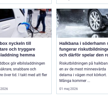
keln till
Halkbana i söderhamn så
tare och tryggare
fungerar riskutbildning
lsladdning hemma
och därför spelar den ro
ddbox gör elbilsladdningen
Riskutbildningen på halkban
säkrare, snabbare och
en av de mest minnesvärda
re över tid. I takt med att fler
delarna i vägen mot körkort.
Många kommer ...
 2026
01 maj 2026