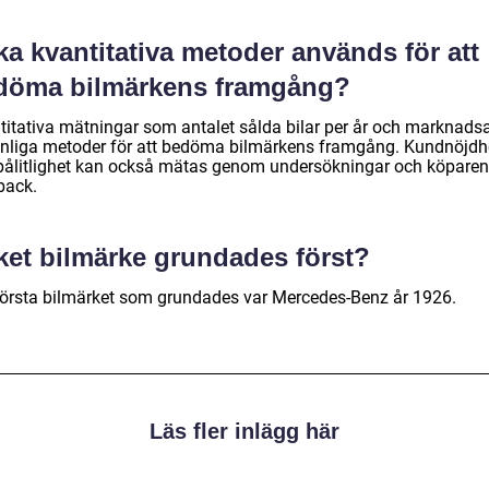
ka kvantitativa metoder används för att
döma bilmärkens framgång?
titativa mätningar som antalet sålda bilar per år och marknads
anliga metoder för att bedöma bilmärkens framgång. Kundnöjdh
pålitlighet kan också mätas genom undersökningar och köpare
back.
lket bilmärke grundades först?
första bilmärket som grundades var Mercedes-Benz år 1926.
Läs fler inlägg här