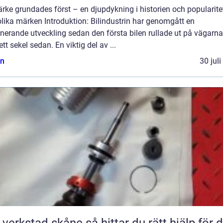
rke grundades först – en djupdykning i historien och popularite
lika märken Introduktion: Bilindustrin har genomgått en
erande utveckling sedan den första bilen rullade ut på vägarna
ett sekel sedan. En viktig del av ...
n
30 jul
tad skåne så hittar du rätt hjälp för din