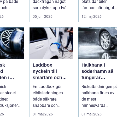
v på både
däckfrågan något
plats där bilen
 och
som dyker upp två
lämnas när något
 Vägarna
gånger per år och
går sönder. Rätt
026
05 juni 2026
12 maj 2026
ellan
mest känns som e...
verkstad blir en ...
...
sk
Laddbox
Halkbana i
ed
nyckeln till
söderhamn så
den i
smartare och
fungerar
ne
tryggare
riskutbildninge
nisk
En Laddbox gör
Riskutbildningen p
i
elbilsladdning
och därför
er stedet
elbilsladdningen
halkbana är en av
hemma
spelar den roll
iner,
både säkrare,
de mest
truksjoner
snabbare och
minnesvärda
ske
billigare över tid. I
delarna i vägen mo
026
01 maj 2026
01 maj 2026