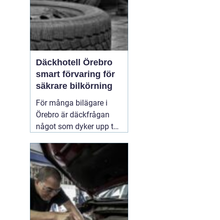
Däckhotell Örebro
smart förvaring för
säkrare bilkörning
För många bilägare i
Örebro är däckfrågan
något som dyker upp två
gånger per år och mest
känns som ett
nödvändigt ont. Tunga
lyft, smutsiga hjul och
jakt på förvaringsplats i
förråd eller garage gör
att däckbytet gärna