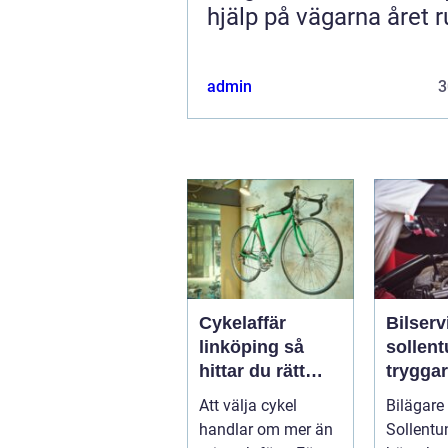
hjälp på vägarna året r
admin
3
Cykelaffär
Bilserv
linköping så
sollen
hittar du rätt
trygga
butik, cykel och
bilägan
Att välja cykel
Bilägare 
service
runt
handlar om mer än
Sollentun