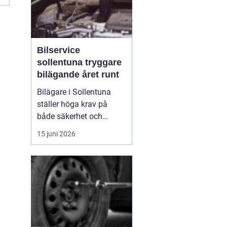
Bilservice
sollentuna tryggare
bilägande året runt
Bilägare i Sollentuna
ställer höga krav på
både säkerhet och
komfort. Vägarna växlar
15 juni 2026
mellan motorväg,
stadstrafik och
smågator med gupp och
trottoarkanter. För att
bilen ska hålla över tid
och vara säker för både
förare och passagerare
behövs regelbu...