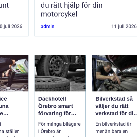
unt
du rätt hjälp för din
motorcykel
0 juli 2026
admin
11 juli 2026
ice
Däckhotell
Bilverkstad så
tuna
Örebro smart
väljer du rätt
re
förvaring för
verkstad för din
de året
säkrare
bil
i
För många bilägare
En bilverkstad är
bilkörning
a ställer
i Örebro är
mer än bara en