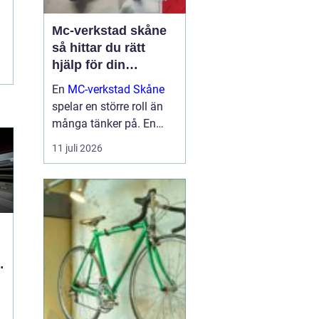
Mc-verkstad skåne
så hittar du rätt
hjälp för din
motorcykel
En
MC-verkstad Skåne
spelar en större roll än
många tänker på. En
välskött hoj är inte bara
11 juli 2026
en fråga om körglädje,
utan också om säkerhet,
ekonomi och livslängd
på din motorcykel. För
den som kör mycket...