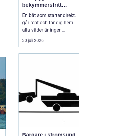
bekymmersfritt
båtliv
En båt som startar direkt,
går rent och tar dig hem i
alla väder är ingen
slump. Bakom varje
30 juli 2026
problemfri båttur ligger
genomtänkt underhåll,
regelbundna kontroller
och en tydlig plan för
service. Många båtägare
väntar tills något går
sönder, men den s...
Bärgare i strömsund