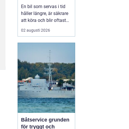
smart sätt
En bil som servas i tid
håller längre, är säkrare
att köra och blir oftast
billigare i längden. För
02 augusti 2026
den som kör mycket i
norra Stockholm
blir
Bilservice Sollentuna en
naturlig del av vardagen.
Med r...
Båtservice grunden
för tryggt och