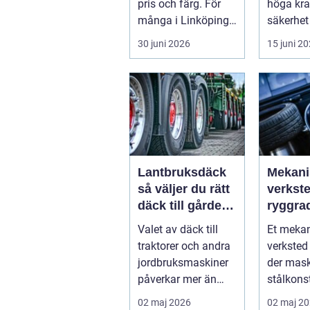
pris och färg. För
höga kra
många i Linköping
säkerhet
har cykeln blivit en
komfort.
30 juni 2026
15 juni 2
viktig d...
växlar m
motorväg
Lantbruksdäck
Mekani
så väljer du rätt
verkst
däck till gårdens
ryggra
maskiner
moder
Valet av däck till
Et meka
industr
traktorer och andra
verksted 
jordbruksmaskiner
der mask
påverkar mer än
stålkons
många tror. Rätt
og tekni
02 maj 2026
02 maj 2