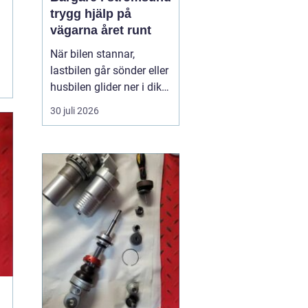
trygg hjälp på
vägarna året runt
När bilen stannar,
lastbilen går sönder eller
husbilen glider ner i diket
är behovet enkelt: snabb,
30 juli 2026
trygg och lugn hjälp på
plats. I Strömsund och
de omgivande delarna
av Jämtland och södra
Lappland spelar
bärgningsfirmorna en
avgörande roll för att ...