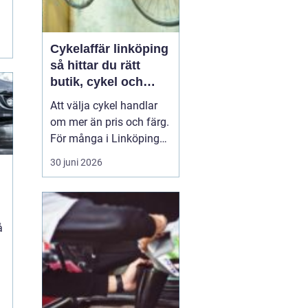
Cykelaffär linköping
så hittar du rätt
butik, cykel och
service
Att välja cykel handlar
om mer än pris och färg.
För många i Linköping
har cykeln blivit en viktig
30 juni 2026
del av vardagen för
pendling, träning och
fritid. En bra
cykelaffär
n
Linköping
kan göra ...
å
t