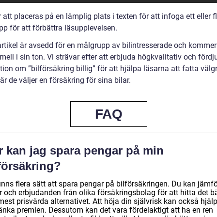
tt placeras på en lämplig plats i texten för att infoga ett eller f
pp för att förbättra läsupplevelsen.
rtikel är avsedd för en målgrupp av bilintresserade och kommer
mell i sin ton. Vi strävar efter att erbjuda högkvalitativ och förd
ion om ”bilförsäkring billig” för att hjälpa läsarna att fatta väl
är de väljer en försäkring för sina bilar.
FAQ
r kan jag spara pengar på min
försäkring?
inns flera sätt att spara pengar på bilförsäkringen. Du kan jämf
r och erbjudanden från olika försäkringsbolag för att hitta det b
est prisvärda alternativet. Att höja din självrisk kan också hjälpa
sänka premien. Dessutom kan det vara fördelaktigt att ha en ren