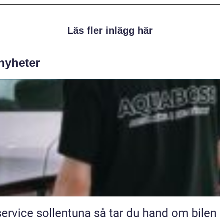
Läs fler inlägg här
 nyheter
ice sollentuna så tar du hand om bilen på