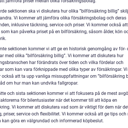
tt jämföra priser mellan olika försäkringsbolag.
ärde sektionen ska vi diskutera hur olika ”bilförsäkring billig” skil
randra. Vi kommer att jämföra olika försäkringsbolag och deras
den, inklusive täckning, service och priser. Vi kommer också att
r som kan påverka priset på en bilförsäkring, såsom ålder, kön o
rik.
emte sektionen kommer vi att ge en historisk genomgång av för-
r med olika ”bilförsäkring billig”. Vi kommer att diskutera hur
ingsbranschen har förändrats över tiden och vilka fördelar och
ar som kan vara förknippade med olika typer av försäkringar. Vi
också att ta upp vanliga missuppfattningar om ”bilförsäkring bi
råd om hur man kan undvika fallgropar.
jätte och sista sektionen kommer vi att fokusera på de mest avg
aktorerna för bilentusiaster när det kommer till att köpa en
kring. Vi kommer att diskutera vad som är viktigt för dem när det
, priser, service och flexibilitet. Vi kommer också att ge tips oc
 kan göra en välgrundad och informerad köpbeslut.