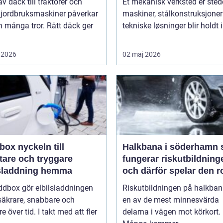
av däck till traktorer och
Et mekanisk verksted er sted
 jordbruksmaskiner påverkar
maskiner, stålkonstruksjoner
 många tror. Rätt däck ger
tekniske løsninger blir holdt i 
 2026
02 maj 2026
keln till
Halkbana i söderhamn så
tare och tryggare
fungerar riskutbildning
lsladdning hemma
och därför spelar den ro
ddbox gör elbilsladdningen
Riskutbildningen på halkban
säkrare, snabbare och
en av de mest minnesvärda
re över tid. I takt med att fler
delarna i vägen mot körkort.