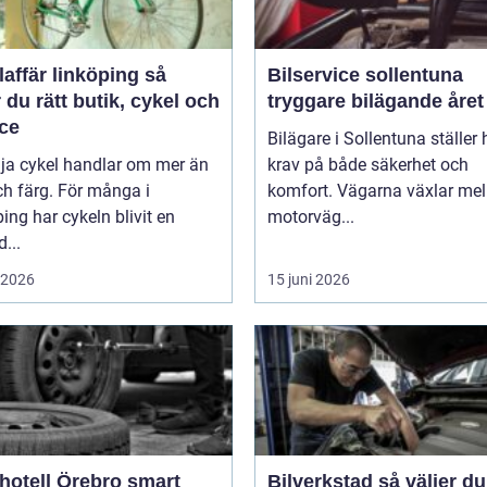
affär linköping så
Bilservice sollentuna
r du rätt butik, cykel och
tryggare bilägande året
ice
Bilägare i Sollentuna ställer
lja cykel handlar om mer än
krav på både säkerhet och
ch färg. För många i
komfort. Vägarna växlar mel
ing har cykeln blivit en
motorväg...
d...
i 2026
15 juni 2026
tell Örebro smart
Bilverkstad så väljer du rätt