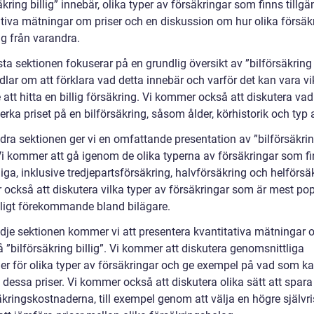
äkring billig” innebär, olika typer av försäkringar som finns tillgä
ativa mätningar om priser och en diskussion om hur olika försäk
sig från varandra.
ta sektionen fokuserar på en grundlig översikt av ”bilförsäkring b
lar om att förklara vad detta innebär och varför det kan vara vik
 att hitta en billig försäkring. Vi kommer också att diskutera va
rka priset på en bilförsäkring, såsom ålder, körhistorik och typ a
ndra sektionen ger vi en omfattande presentation av ”bilförsäkri
. Vi kommer att gå igenom de olika typerna av försäkringar som f
liga, inklusive tredjepartsförsäkring, halvförsäkring och helförsäk
också att diskutera vilka typer av försäkringar som är mest po
ligt förekommande bland bilägare.
redje sektionen kommer vi att presentera kvantitativa mätningar
å ”bilförsäkring billig”. Vi kommer att diskutera genomsnittliga
er för olika typer av försäkringar och ge exempel på vad som k
 dessa priser. Vi kommer också att diskutera olika sätt att spar
kringskostnaderna, till exempel genom att välja en högre självris