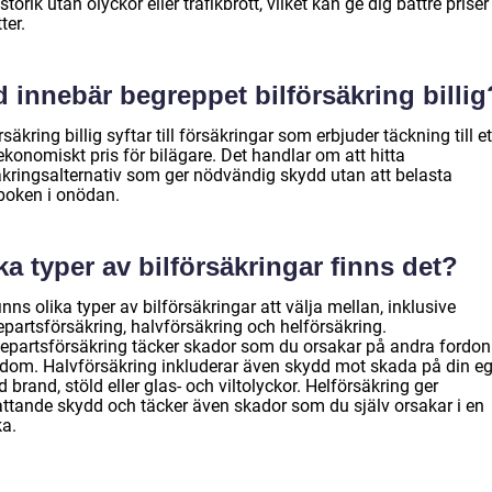
storik utan olyckor eller trafikbrott, vilket kan ge dig bättre prise
ter.
 innebär begreppet bilförsäkring billig
rsäkring billig syftar till försäkringar som erbjuder täckning till et
konomiskt pris för bilägare. Det handlar om att hitta
äkringsalternativ som ger nödvändig skydd utan att belasta
boken i onödan.
ka typer av bilförsäkringar finns det?
inns olika typer av bilförsäkringar att välja mellan, inklusive
epartsförsäkring, halvförsäkring och helförsäkring.
jepartsförsäkring täcker skador som du orsakar på andra fordon 
dom. Halvförsäkring inkluderar även skydd mot skada på din e
id brand, stöld eller glas- och viltolyckor. Helförsäkring ger
ttande skydd och täcker även skador som du själv orsakar i en
ka.