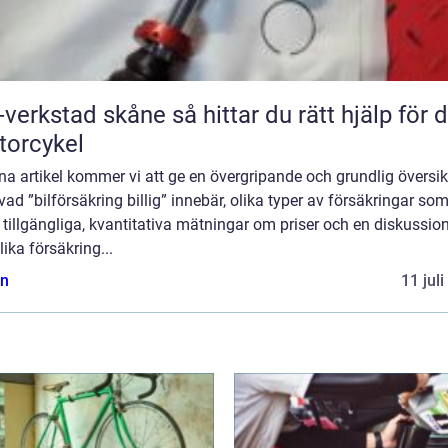
tad skåne så hittar du rätt hjälp för din
orcykel
na artikel kommer vi att ge en övergripande och grundlig översik
vad ”bilförsäkring billig” innebär, olika typer av försäkringar so
 tillgängliga, kvantitativa mätningar om priser och en diskussi
lika försäkring...
n
11 jul