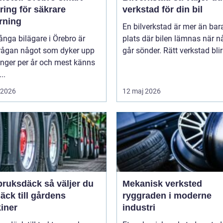
ring för säkrare
verkstad för din bil
rning
En bilverkstad är mer än bar
nga bilägare i Örebro är
plats där bilen lämnas när n
rågan något som dyker upp
går sönder. Rätt verkstad blir 
ånger per år och mest känns
..
i 2026
12 maj 2026
sdäck så väljer du
Mekanisk verksted
däck till gårdens
ryggraden i moderne
iner
industri