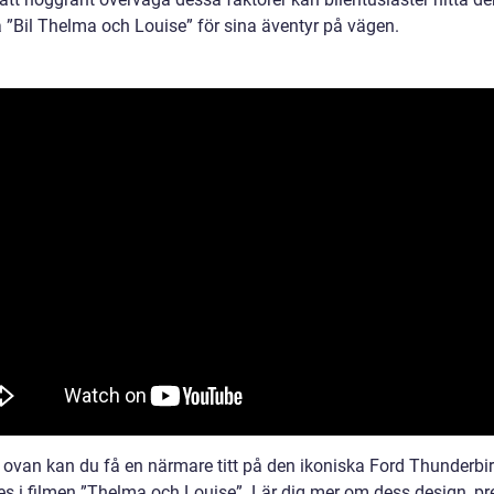
a ”Bil Thelma och Louise” för sina äventyr på vägen.
n ovan kan du få en närmare titt på den ikoniska Ford Thunderb
s i filmen ”Thelma och Louise”. Lär dig mer om dess design, p