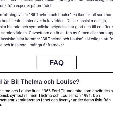
orik från experter på området.
attningsvis är ”Bil Thelma och Louise” en ikonisk bil som har
 hos bilentusiaster över hela världen. Dess klassiska design,
ka historia och symboliska betydelse har gjort den till en eftert
 samlarvärlden. Oavsett om du är ett fan av filmen eller bara up
klassiska bilar kommer ”Bil Thelma och Louise” säkerligen att fo
ra och inspirera i många år framöver.
FAQ
d är Bil Thelma och Louise?
Thelma och Louise är en 1966 Ford Thunderbird som användes 
konisk symbol i filmen Thelma och Louise från 1991. Den
senterar karaktärernas frihet och äventyr under deras flykt från
n.