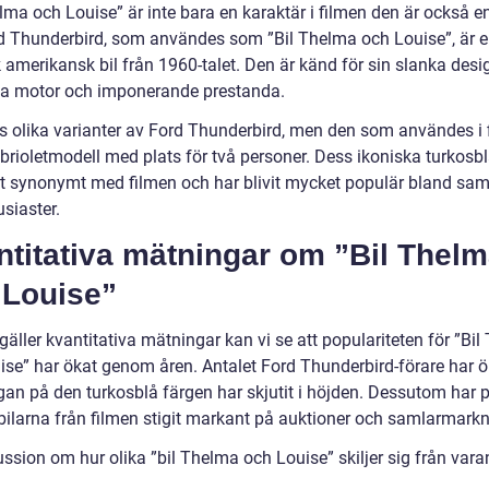
lma och Louise” är inte bara en karaktär i filmen den är också en
rd Thunderbird, som användes som ”Bil Thelma och Louise”, är 
 amerikansk bil från 1960-talet. Den är känd för sin slanka desi
lla motor och imponerande prestanda.
ns olika varianter av Ford Thunderbird, men den som användes i 
brioletmodell med plats för två personer. Dess ikoniska turkosbl
vit synonymt med filmen och har blivit mycket populär bland sam
siaster.
ntitativa mätningar om ”Bil Thel
 Louise”
gäller kvantitativa mätningar kan vi se att populariteten för ”Bi
ise” har ökat genom åren. Antalet Ford Thunderbird-förare har 
gan på den turkosblå färgen har skjutit i höjden. Dessutom har pr
lbilarna från filmen stigit markant på auktioner och samlarmark
ssion om hur olika ”bil Thelma och Louise” skiljer sig från vara