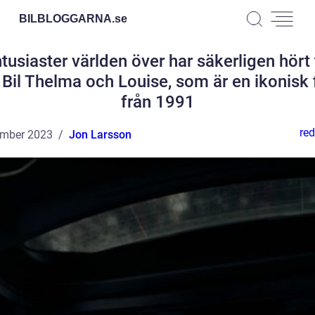
BILBLOGGARNA.
se
ntusiaster världen över har säkerligen hört 
Bil Thelma och Louise, som är en ikonisk 
från 1991
red
ember 2023
Jon Larsson