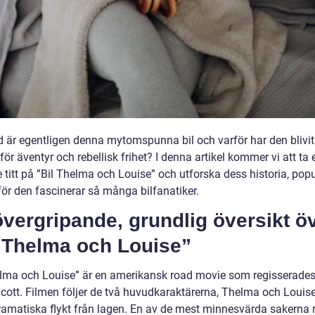
 är egentligen denna mytomspunna bil och varför har den blivit
ör äventyr och rebellisk frihet? I denna artikel kommer vi att ta 
titt på ”Bil Thelma och Louise” och utforska dess historia, popu
för den fascinerar så många bilfanatiker.
vergripande, grundlig översikt ö
l Thelma och Louise”
elma och Louise” är en amerikansk road movie som regisserades
Scott. Filmen följer de två huvudkaraktärerna, Thelma och Louise
ramatiska flykt från lagen. En av de mest minnesvärda sakerna