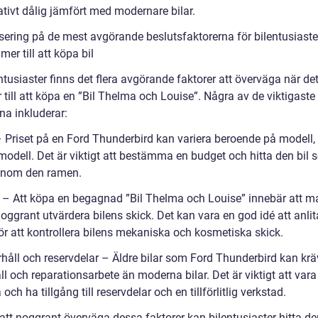
ativt dålig jämfört med modernare bilar.
sering på de mest avgörande beslutsfaktorerna för bilentusiaste
er till att köpa bil
ntusiaster finns det flera avgörande faktorer att överväga när de
till att köpa en ”Bil Thelma och Louise”. Några av de viktigaste
na inkluderar:
 – Priset på en Ford Thunderbird kan variera beroende på modell,
modell. Det är viktigt att bestämma en budget och hitta den bil
inom den ramen.
k – Att köpa en begagnad ”Bil Thelma och Louise” innebär att m
ggrant utvärdera bilens skick. Det kan vara en god idé att anlit
ör att kontrollera bilens mekaniska och kosmetiska skick.
rhåll och reservdelar – Äldre bilar som Ford Thunderbird kan kr
l och reparationsarbete än moderna bilar. Det är viktigt att var
 och ha tillgång till reservdelar och en tillförlitlig verkstad.
tt noggrant överväga dessa faktorer kan bilentusiaster hitta de