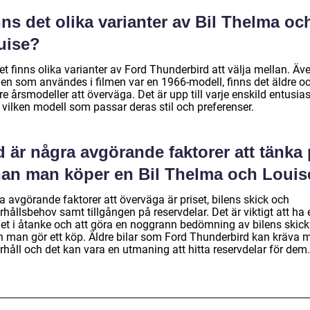
ns det olika varianter av Bil Thelma oc
uise?
et finns olika varianter av Ford Thunderbird att välja mellan. Äv
en som användes i filmen var en 1966-modell, finns det äldre o
e årsmodeller att överväga. Det är upp till varje enskild entusias
 vilken modell som passar deras stil och preferenser.
 är några avgörande faktorer att tänka
nan man köper en Bil Thelma och Louis
 avgörande faktorer att överväga är priset, bilens skick och
hållsbehov samt tillgången på reservdelar. Det är viktigt att ha 
et i åtanke och att göra en noggrann bedömning av bilens skick
n man gör ett köp. Äldre bilar som Ford Thunderbird kan kräva 
håll och det kan vara en utmaning att hitta reservdelar för dem.