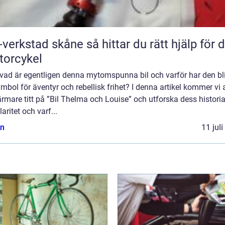
tad skåne så hittar du rätt hjälp för din
orcykel
vad är egentligen denna mytomspunna bil och varför har den bli
mbol för äventyr och rebellisk frihet? I denna artikel kommer vi a
rmare titt på ”Bil Thelma och Louise” och utforska dess historia
aritet och varf...
n
11 jul