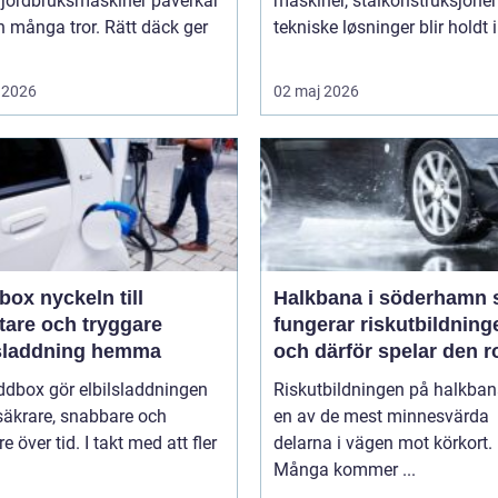
 jordbruksmaskiner påverkar
maskiner, stålkonstruksjoner
 många tror. Rätt däck ger
tekniske løsninger blir holdt i 
 2026
02 maj 2026
keln till
Halkbana i söderhamn så
tare och tryggare
fungerar riskutbildning
lsladdning hemma
och därför spelar den ro
ddbox gör elbilsladdningen
Riskutbildningen på halkban
säkrare, snabbare och
en av de mest minnesvärda
re över tid. I takt med att fler
delarna i vägen mot körkort.
Många kommer ...