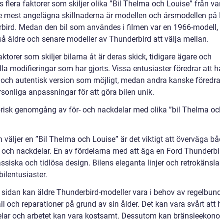
s flera faktorer som skiljer olika ”Bil Thelma och Louise” från v
e mest angelägna skillnaderna är modellen och årsmodellen på
bird. Medan den bil som användes i filmen var en 1966-modell, 
så äldre och senare modeller av Thunderbird att välja mellan.
ktorer som skiljer bilarna åt är deras skick, tidigare ägare och
la modifieringar som har gjorts. Vissa entusiaster föredrar att h
l och autentisk version som möjligt, medan andra kanske föredra
sonliga anpassningar för att göra bilen unik.
orisk genomgång av för- och nackdelar med olika ”bil Thelma oc
 väljer en ”Bil Thelma och Louise” är det viktigt att överväga b
r och nackdelar. En av fördelarna med att äga en Ford Thunderbi
ssiska och tidlösa design. Bilens eleganta linjer och retrokänsla t
ilentusiaster.
 sidan kan äldre Thunderbird-modeller vara i behov av regelbun
l och reparationer på grund av sin ålder. Det kan vara svårt att h
elar och arbetet kan vara kostsamt. Dessutom kan bränsleekon