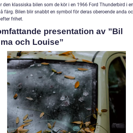
är den klassiska bilen som de kör i en 1966 Ford Thunderbird i e
lå färg. Bilen blir snabbt en symbol för deras oberoende anda o
efter frihet.
mfattande presentation av ”Bil
lma och Louise”