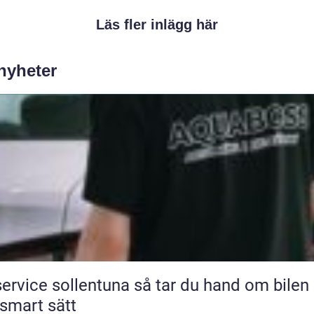
Läs fler inlägg här
 nyheter
ice sollentuna så tar du hand om bilen på
 smart sätt