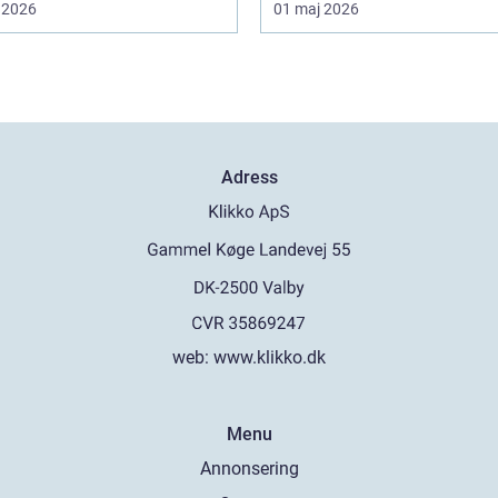
 2026
01 maj 2026
Adress
web:
www.klikko.dk
Menu
Annonsering