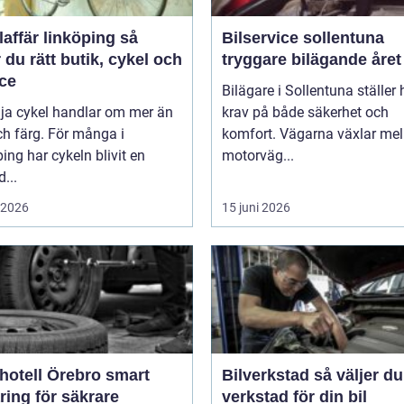
affär linköping så
Bilservice sollentuna
r du rätt butik, cykel och
tryggare bilägande året
ice
Bilägare i Sollentuna ställer
lja cykel handlar om mer än
krav på både säkerhet och
ch färg. För många i
komfort. Vägarna växlar mel
ing har cykeln blivit en
motorväg...
d...
i 2026
15 juni 2026
tell Örebro smart
Bilverkstad så väljer du rätt
ring för säkrare
verkstad för din bil