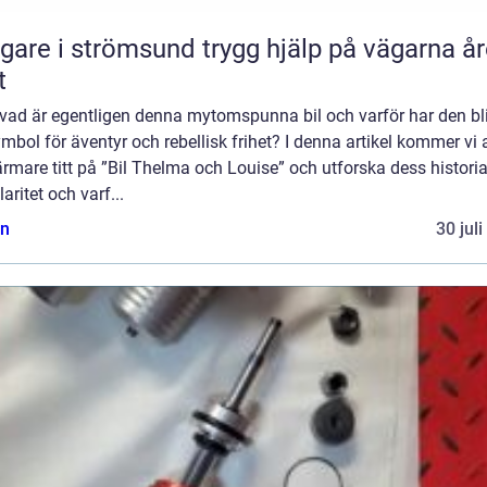
 i strömsund trygg hjälp på vägarna året
t
vad är egentligen denna mytomspunna bil och varför har den bli
mbol för äventyr och rebellisk frihet? I denna artikel kommer vi a
rmare titt på ”Bil Thelma och Louise” och utforska dess historia
aritet och varf...
n
30 jul