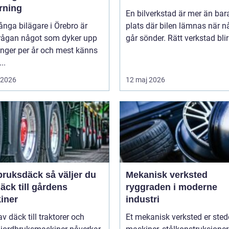
rning
En bilverkstad är mer än bar
nga bilägare i Örebro är
plats där bilen lämnas när n
rågan något som dyker upp
går sönder. Rätt verkstad blir 
ånger per år och mest känns
..
i 2026
12 maj 2026
sdäck så väljer du
Mekanisk verksted
däck till gårdens
ryggraden i moderne
iner
industri
av däck till traktorer och
Et mekanisk verksted er sted