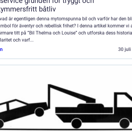
e grunden för tryggt och
ymmersfritt båtliv
vad är egentligen denna mytomspunna bil och varför har den bli
mbol för äventyr och rebellisk frihet? I denna artikel kommer vi a
rmare titt på ”Bil Thelma och Louise” och utforska dess historia
aritet och varf...
n
30 jul