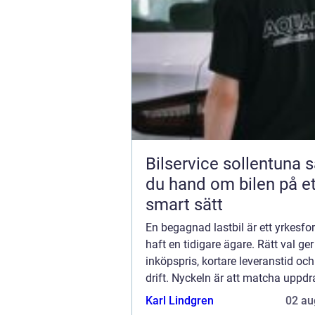
Bilservice sollentuna så tar
du hand om bilen på et
smart sätt
En begagnad lastbil är ett yrkesf
haft en tidigare ägare. Rätt val ger
inköpspris, kortare leveranstid och
drift. Nyckeln är att matcha uppd
chassi, motor och påbyggnad sam
Karl Lindgren
02 au
gransk...