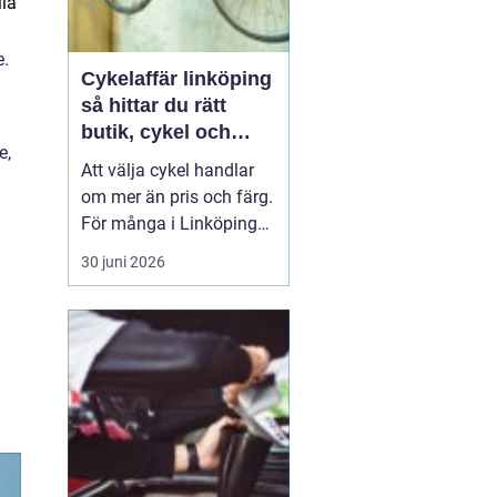
lla
e.
Cykelaffär linköping
så hittar du rätt
butik, cykel och
e,
service
Att välja cykel handlar
om mer än pris och färg.
För många i Linköping
har cykeln blivit en viktig
30 juni 2026
del av vardagen för
pendling, träning och
fritid. En bra
cykelaffär
Linköping
kan göra ...