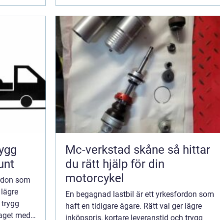
Mc-verkstad skåne så hittar
unt
du rätt hjälp för din
motorcykel
ordon som
 lägre
En begagnad lastbil är ett yrkesfordon som
 trygg
haft en tidigare ägare. Rätt val ger lägre
raget med
inköpspris, kortare leveranstid och trygg