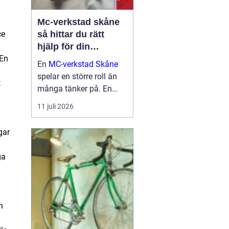
Mc-verkstad skåne
ce
så hittar du rätt
hjälp för din
 En
motorcykel
En
MC-verkstad Skåne
spelar en större roll än
t
många tänker på. En
välskött hoj är inte bara
11 juli 2026
en fråga om körglädje,
utan också om säkerhet,
gar
ekonomi och livslängd
på din motorcykel. För
ga
den som kör mycket...
n