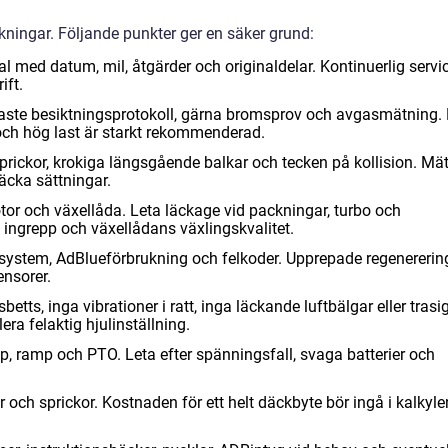
ningar. Följande punkter ger en säker grund:
al med datum, mil, åtgärder och originaldelar. Kontinuerlig servi
ift.
naste besiktningsprotokoll, gärna bromsprov och avgasmätning.
och hög last är starkt rekommenderad.
prickor, krokiga längsgående balkar och tecken på kollision. Mä
äcka sättningar.
otor och växellåda. Leta läckage vid packningar, turbo och
 ingrepp och växellådans växlingskvalitet.
stem, AdBlueförbrukning och felkoder. Upprepade regenererin
ensorer.
tts, inga vibrationer i ratt, inga läckande luftbälgar eller trasi
ra felaktig hjulinställning.
ipp, ramp och PTO. Leta efter spänningsfall, svaga batterier och
 och sprickor. Kostnaden för ett helt däckbyte bör ingå i kalkyle