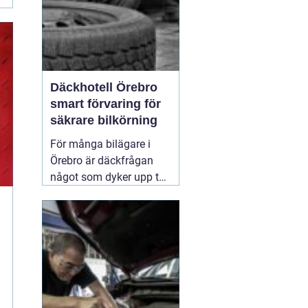
Däckhotell Örebro
smart förvaring för
säkrare bilkörning
För många bilägare i
Örebro är däckfrågan
något som dyker upp två
gånger per år och mest
känns som ett
nödvändigt ont. Tunga
lyft, smutsiga hjul och
jakt på förvaringsplats i
förråd eller garage gör
att däckbytet gärna