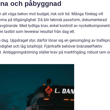
vlina och påbyggnad
att väga behov mot budget, risk och tid. Många företag vill
mma på tillgänglighet. Då blir teknisk passform, dokumenterad
er avgörande. Med tydliga krav, enkel kontroll av nyckelkomponent
en lastbil som levererar resultat från dag ett.
e dag. Uppdraget styr, därför lönar sig en genomgång av trafikpro
midighet och låg totalhöjd. Fjärrtrafik behöver bränsleeffektiv
tt. Anläggningskörning ställer krav på markfrigång, robust ram o