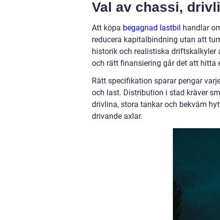
Val av chassi, dri
Att köpa
begagnad lastbil
handlar om 
reducera kapitalbindning utan att tu
historik och realistiska driftskalkyl
och rätt finansiering går det att hitta 
Rätt specifikation sparar pengar varj
och last. Distribution i stad kräver s
drivlina, stora tankar och bekväm hy
drivande axlar.