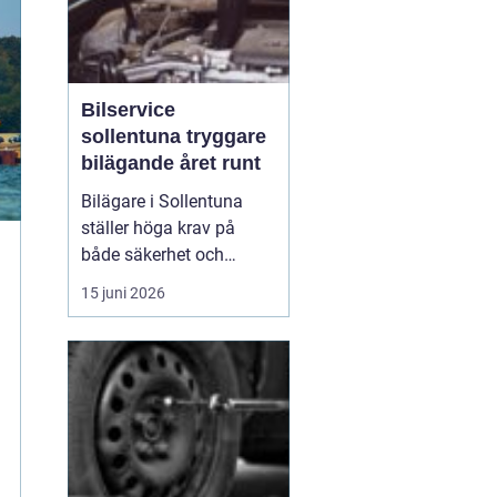
Bilservice
sollentuna tryggare
bilägande året runt
Bilägare i Sollentuna
ställer höga krav på
både säkerhet och
komfort. Vägarna växlar
15 juni 2026
mellan motorväg,
stadstrafik och
smågator med gupp och
trottoarkanter. För att
bilen ska hålla över tid
och vara säker för både
förare och passagerare
behövs regelbu...