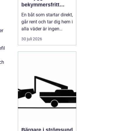
bekymmersfritt
båtliv
En båt som startar direkt,
går rent och tar dig hem i
alla väder är ingen
er
slump. Bakom varje
30 juli 2026
problemfri båttur ligger
fil
genomtänkt underhåll,
regelbundna kontroller
ch
och en tydlig plan för
service. Många båtägare
väntar tills något går
sönder, men den s...
Bärgare i strömsund