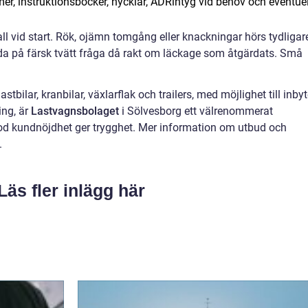
, instruktionsböcker, nycklar, ADRintyg vid behov och eventue
kall vid start. Rök, ojämn tomgång eller knackningar hörs tydligar
yda på färsk tvätt fråga då rakt om läckage som åtgärdats. Små
stbilar, kranbilar, växlarflak och trailers, med möjlighet till inbyt
ing, är
Lastvagnsbolaget
i Sölvesborg ett välrenommerat
od kundnöjdhet ger trygghet. Mer information om utbud och
.
Läs fler inlägg här