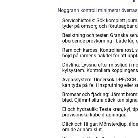
Noggrann kontroll minimerar överrask
Servicehistorik: Sök komplett journ
tyder på omsorg och förutsägbar dr
Besiktning och tester: Granska se
oberoende provkörning i både låg 
Ram och kaross: Kontrollera rost, s
höjd på ramens bakdel för att uppt
Drivlina: Lyssna efter missljud i m
kylsystem. Kontrollera kopplingens
Avgassystem: Undersök DPF/SCR-sy
kan tyda på fel i insprutning eller s
Bromsar och fjädring: Jämnt bromsbe
blad. Ojämnt slitna däck kan signale
El och hydraulik: Testa kran, kyl, t
provisoriska kabeldragningar.
Däck och fälgar: Mönsterdjup, ålder
om de är nära slut.