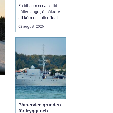
smart sätt
En bil som servas i tid
håller längre, är säkrare
att köra och blir oftast
billigare i längden. För
02 augusti 2026
den som kör mycket i
norra Stockholm
blir
Bilservice Sollentuna en
naturlig del av vardagen.
Med r...
Båtservice grunden
för tryggt och