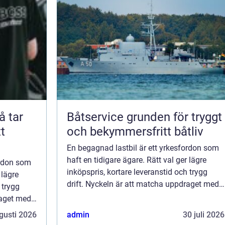
Båtservice grunden för tryggt
t
och bekymmersfritt båtliv
En begagnad lastbil är ett yrkesfordon som
haft en tidigare ägare. Rätt val ger lägre
ordon som
inköpspris, kortare leveranstid och trygg
 lägre
drift. Nyckeln är att matcha uppdraget med
 trygg
chassi, motor och påbyggnad samt att
raget med
gransk...
t att
gusti 2026
admin
30 juli 2026