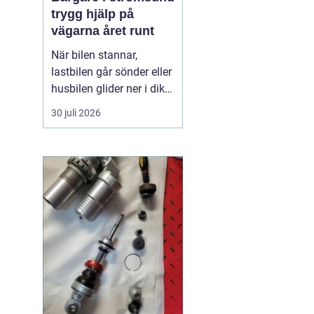
trygg hjälp på
vägarna året runt
När bilen stannar,
lastbilen går sönder eller
husbilen glider ner i diket
är behovet enkelt: snabb,
30 juli 2026
trygg och lugn hjälp på
plats. I Strömsund och
de omgivande delarna
av Jämtland och södra
Lappland spelar
bärgningsfirmorna en
avgörande roll för att ...