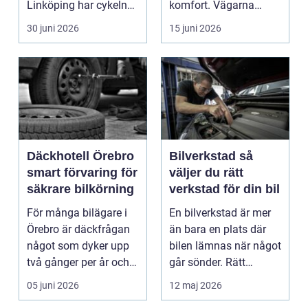
Linköping har cykeln
komfort. Vägarna
blivit en viktig d...
växlar mellan
30 juni 2026
15 juni 2026
motorväg...
Däckhotell Örebro
Bilverkstad så
smart förvaring för
väljer du rätt
säkrare bilkörning
verkstad för din bil
För många bilägare i
En bilverkstad är mer
Örebro är däckfrågan
än bara en plats där
något som dyker upp
bilen lämnas när något
två gånger per år och
går sönder. Rätt
mest känns som e...
verkstad blir en ...
05 juni 2026
12 maj 2026