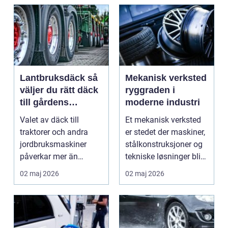
Lantbruksdäck så
Mekanisk verksted
väljer du rätt däck
ryggraden i
till gårdens
moderne industri
maskiner
Valet av däck till
Et mekanisk verksted
traktorer och andra
er stedet der maskiner,
jordbruksmaskiner
stålkonstruksjoner og
påverkar mer än
tekniske løsninger blir
många tror. Rätt däck
holdt i g...
02 maj 2026
02 maj 2026
ger b...