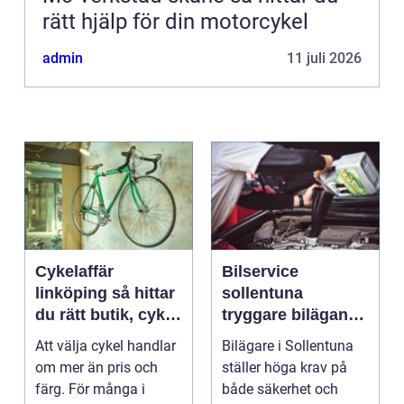
rätt hjälp för din motorcykel
admin
11 juli 2026
Cykelaffär
Bilservice
linköping så hittar
sollentuna
du rätt butik, cykel
tryggare bilägande
och service
året runt
Att välja cykel handlar
Bilägare i Sollentuna
om mer än pris och
ställer höga krav på
färg. För många i
både säkerhet och