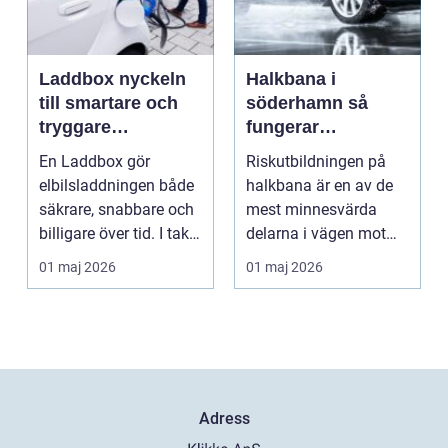
Laddbox nyckeln
Halkbana i
till smartare och
söderhamn så
tryggare
fungerar
elbilsladdning
riskutbildningen
En Laddbox gör
Riskutbildningen på
hemma
och därför spelar
elbilsladdningen både
halkbana är en av de
den roll
säkrare, snabbare och
mest minnesvärda
billigare över tid. I takt
delarna i vägen mot
med att fler s...
körkort. Många
01 maj 2026
01 maj 2026
kommer ...
Adress