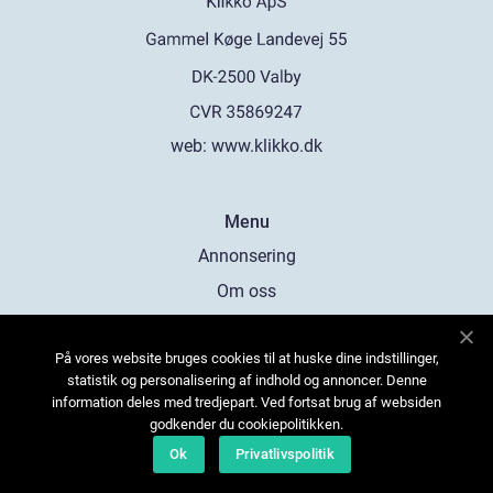
web:
www.klikko.dk
Menu
Annonsering
Om oss
Cookies
På vores website bruges cookies til at huske dine indstillinger,
Kontakta oss
statistik og personalisering af indhold og annoncer. Denne
Sitemap
information deles med tredjepart. Ved fortsat brug af websiden
godkender du cookiepolitikken.
Ok
Privatlivspolitik