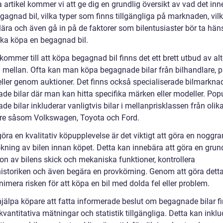
a artikel kommer vi att ge dig en grundlig översikt av vad det inn
gagnad bil, vilka typer som finns tillgängliga på marknaden, vi
ära och även gå in på de faktorer som bilentusiaster bör ta häns
ska köpa en begagnad bil.
kommer till att köpa begagnad bil finns det ett brett utbud av alt
ja mellan. Ofta kan man köpa begagnade bilar från bilhandlare, p
eller genom auktioner. Det finns också specialiserade bilmarknad
de bilar där man kan hitta specifika märken eller modeller. Pop
e bilar inkluderar vanligtvis bilar i mellanprisklassen från olik
kare såsom Volkswagen, Toyota och Ford.
göra en kvalitativ köpupplevelse är det viktigt att göra en noggr
kning av bilen innan köpet. Detta kan innebära att göra en grun
on av bilens skick och mekaniska funktioner, kontrollera
historiken och även begära en provkörning. Genom att göra dett
imera risken för att köpa en bil med dolda fel eller problem.
 hjälpa köpare att fatta informerade beslut om begagnade bilar f
antitativa mätningar och statistik tillgängliga. Detta kan inklu