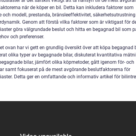
ntusiaster är det särskilt viktigt att ta hänsyn till de mest avgör
aktorerna när de köper en bil. Detta kan inkludera faktorer som
 och modell, prestanda, bränsleeffektivitet, säkerhetsutrustning
rdynamik. Genom att förstå vilka faktorer som är viktigast för 
siaster göra välgrundade beslut och hitta en begagnad bil som p
ehov och preferenser.
tet ovan har vi gett en grundlig översikt över att köpa begagnad b
rat olika typer av begagnade bilar, diskuterat kvantitativa mätni
begagnade bilar, jämfört olika köpmetoder, gått igenom för- och
ar samt fokuserat på de mest avgörande beslutfaktorerna för
iaster. Detta ger en omfattande och informativ artikel för bilint