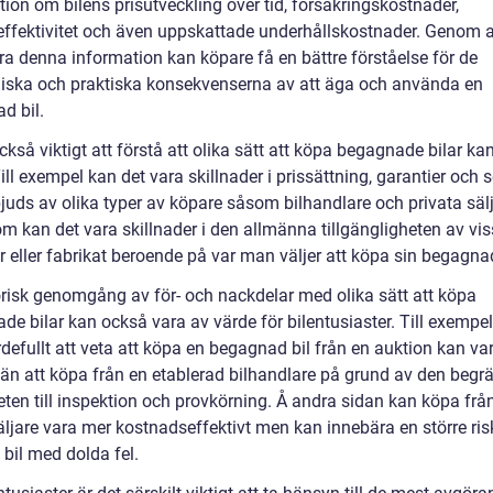
ion om bilens prisutveckling över tid, försäkringskostnader,
effektivitet och även uppskattade underhållskostnader. Genom a
ra denna information kan köpare få en bättre förståelse för de
ska och praktiska konsekvenserna av att äga och använda en
d bil.
ckså viktigt att förstå att olika sätt att köpa begagnade bilar kan
Till exempel kan det vara skillnader i prissättning, garantier och 
juds av olika typer av köpare såsom bilhandlare och privata sälj
m kan det vara skillnader i den allmänna tillgängligheten av vi
 eller fabrikat beroende på var man väljer att köpa sin begagnad
orisk genomgång av för- och nackdelar med olika sätt att köpa
e bilar kan också vara av värde för bilentusiaster. Till exempel
defullt att veta att köpa en begagnad bil från en auktion kan va
lt än att köpa från en etablerad bilhandlare på grund av den beg
eten till inspektion och provkörning. Å andra sidan kan köpa frå
äljare vara mer kostnadseffektivt men kan innebära en större risk
bil med dolda fel.