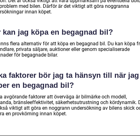
ion. Det är också viktigt att vara uppmärksam på eventuella dold
 problem med bilen. Därför är det viktigt att göra noggranna
rsökningar innan köpet.
r kan jag köpa en begagnad bil?
inns flera alternativ för att köpa en begagnad bil. Du kan köpa f
ndlare, privata säljare, auktioner eller genom specialiserade
nader för begagnade bilar.
ka faktorer bör jag ta hänsyn till när jag
per en begagnad bil?
a avgörande faktorer att överväga är bilmärke och modell,
tanda, bränsleeffektivitet, säkerhetsutrustning och kördynamik. 
ckså viktigt att göra en noggrann undersökning av bilens skick o
ra en provkörning innan köpet.