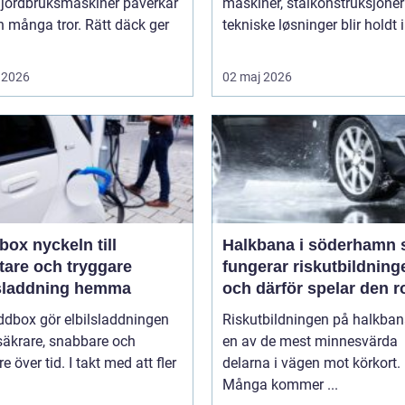
 jordbruksmaskiner påverkar
maskiner, stålkonstruksjoner
 många tror. Rätt däck ger
tekniske løsninger blir holdt i 
 2026
02 maj 2026
keln till
Halkbana i söderhamn så
tare och tryggare
fungerar riskutbildning
lsladdning hemma
och därför spelar den ro
ddbox gör elbilsladdningen
Riskutbildningen på halkban
säkrare, snabbare och
en av de mest minnesvärda
re över tid. I takt med att fler
delarna i vägen mot körkort.
Många kommer ...