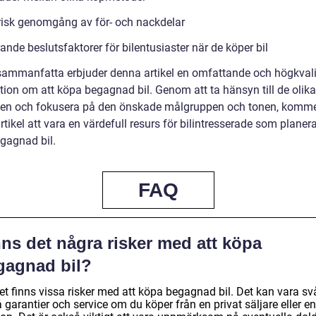
risk genomgång av för- och nackdelar
nde beslutsfaktorer för bilentusiaster när de köper bil
 sammanfatta erbjuder denna artikel en omfattande och högkvali
tion om att köpa begagnad bil. Genom att ta hänsyn till de olika
en och fokusera på den önskade målgruppen och tonen, komm
tikel att vara en värdefull resurs för bilintresserade som planera
gagnad bil.
FAQ
ns det några risker med att köpa
gagnad bil?
et finns vissa risker med att köpa begagnad bil. Det kan vara sv
å garantier och service om du köper från en privat säljare eller en