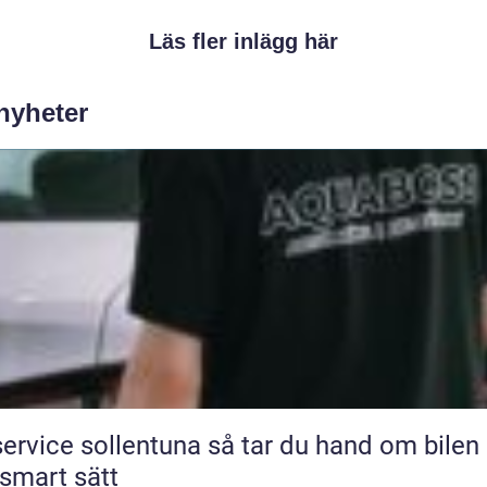
Läs fler inlägg här
 nyheter
ice sollentuna så tar du hand om bilen på
 smart sätt