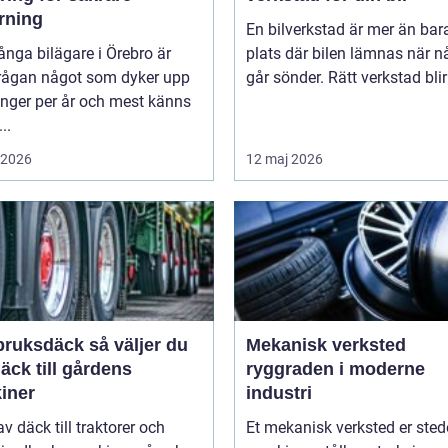
rning
En bilverkstad är mer än bar
nga bilägare i Örebro är
plats där bilen lämnas när n
rågan något som dyker upp
går sönder. Rätt verkstad blir 
ånger per år och mest känns
..
i 2026
12 maj 2026
sdäck så väljer du
Mekanisk verksted
däck till gårdens
ryggraden i moderne
iner
industri
av däck till traktorer och
Et mekanisk verksted er sted