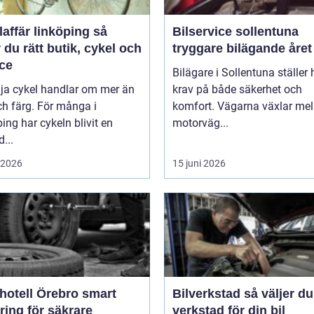
affär linköping så
Bilservice sollentuna
r du rätt butik, cykel och
tryggare bilägande året
ice
Bilägare i Sollentuna ställer
lja cykel handlar om mer än
krav på både säkerhet och
ch färg. För många i
komfort. Vägarna växlar mel
ing har cykeln blivit en
motorväg...
d...
i 2026
15 juni 2026
tell Örebro smart
Bilverkstad så väljer du rätt
ring för säkrare
verkstad för din bil