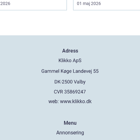
 2026
01 maj 2026
Adress
web:
www.klikko.dk
Menu
Annonsering