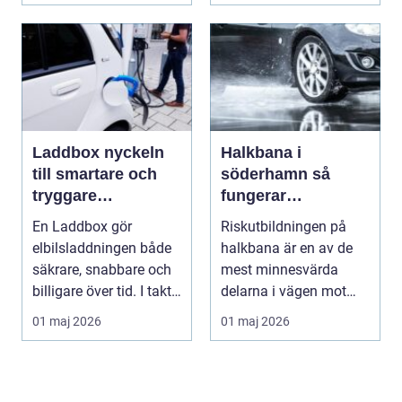
Laddbox nyckeln
Halkbana i
till smartare och
söderhamn så
tryggare
fungerar
elbilsladdning
riskutbildningen
En Laddbox gör
Riskutbildningen på
hemma
och därför spelar
elbilsladdningen både
halkbana är en av de
den roll
säkrare, snabbare och
mest minnesvärda
billigare över tid. I takt
delarna i vägen mot
med att fler s...
körkort. Många
01 maj 2026
01 maj 2026
kommer ...