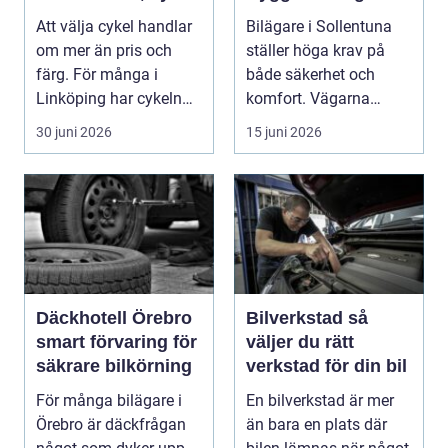
och service
året runt
Att välja cykel handlar
Bilägare i Sollentuna
om mer än pris och
ställer höga krav på
färg. För många i
både säkerhet och
Linköping har cykeln
komfort. Vägarna
blivit en viktig d...
växlar mellan
30 juni 2026
15 juni 2026
motorväg...
Däckhotell Örebro
Bilverkstad så
smart förvaring för
väljer du rätt
säkrare bilkörning
verkstad för din bil
För många bilägare i
En bilverkstad är mer
Örebro är däckfrågan
än bara en plats där