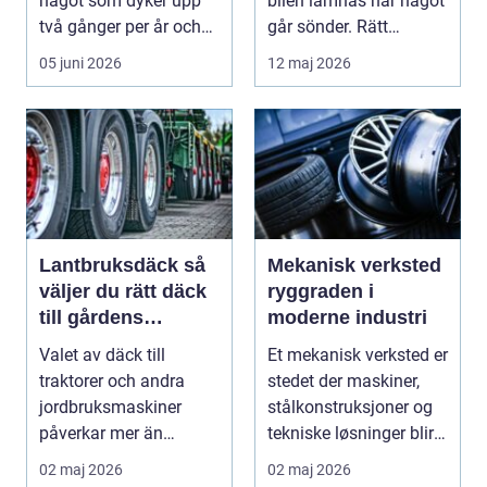
något som dyker upp
bilen lämnas när något
två gånger per år och
går sönder. Rätt
mest känns som e...
verkstad blir en ...
05 juni 2026
12 maj 2026
Lantbruksdäck så
Mekanisk verksted
väljer du rätt däck
ryggraden i
till gårdens
moderne industri
maskiner
Valet av däck till
Et mekanisk verksted er
traktorer och andra
stedet der maskiner,
jordbruksmaskiner
stålkonstruksjoner og
påverkar mer än
tekniske løsninger blir
många tror. Rätt däck
holdt i g...
02 maj 2026
02 maj 2026
ger b...