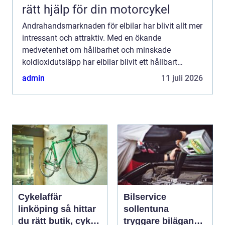
rätt hjälp för din motorcykel
Andrahandsmarknaden för elbilar har blivit allt mer
intressant och attraktiv. Med en ökande
medvetenhet om hållbarhet och minskade
koldioxidutsläpp har elbilar blivit ett hållbart
transportalternativ som fler och fler v&aum...
admin
11 juli 2026
Cykelaffär
Bilservice
linköping så hittar
sollentuna
du rätt butik, cykel
tryggare bilägande