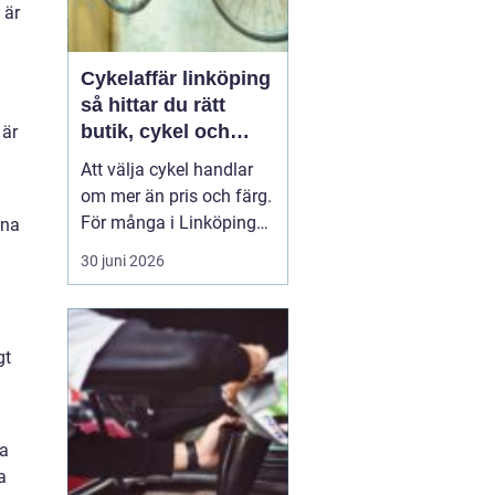
 är
Cykelaffär linköping
så hittar du rätt
butik, cykel och
 är
service
Att välja cykel handlar
om mer än pris och färg.
För många i Linköping
ina
har cykeln blivit en viktig
30 juni 2026
del av vardagen för
pendling, träning och
fritid. En bra
cykelaffär
Linköping
kan göra ...
gt
va
a