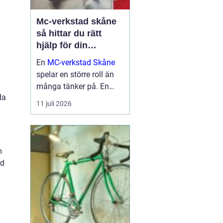
Mc-verkstad skåne
så hittar du rätt
hjälp för din
motorcykel
En
MC-verkstad Skåne
spelar en större roll än
många tänker på. En
da
välskött hoj är inte bara
11 juli 2026
en fråga om körglädje,
utan också om säkerhet,
ekonomi och livslängd
på din motorcykel. För
m
den som kör mycket...
rd