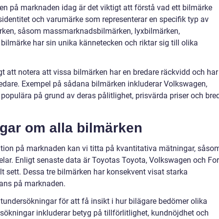
n på marknaden idag är det viktigt att förstå vad ett bilmärke
agsidentitet och varumärke som representerar en specifik typ av
lmärken, såsom massmarknadsbilmärken, lyxbilmärken,
ilmärke har sin unika kännetecken och riktar sig till olika
tigt att notera att vissa bilmärken har en bredare räckvidd och har
edare. Exempel på sådana bilmärken inkluderar Volkswagen,
populära på grund av deras pålitlighet, prisvärda priser och bre
ngar om alla bilmärken
sition på marknaden kan vi titta på kvantitativa mätningar, såso
elar. Enligt senaste data är Toyotas Toyota, Volkswagen och Fo
t sett. Dessa tre bilmärken har konsekvent visat starka
nans på marknaden.
dersökningar för att få insikt i hur bilägare bedömer olika
kningar inkluderar betyg på tillförlitlighet, kundnöjdhet och