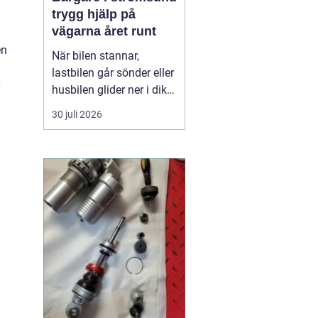
trygg hjälp på
vägarna året runt
en
När bilen stannar,
lastbilen går sönder eller
husbilen glider ner i diket
är behovet enkelt: snabb,
30 juli 2026
trygg och lugn hjälp på
plats. I Strömsund och
de omgivande delarna
av Jämtland och södra
Lappland spelar
bärgningsfirmorna en
avgörande roll för att ...