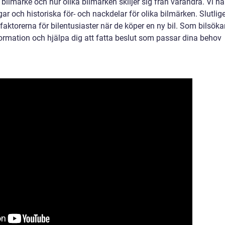
t bilmärke och hur olika bilmärken skiljer sig från varandra. Vi ha
r och historiska för- och nackdelar för olika bilmärken. Slutlig
faktorerna för bilentusiaster när de köper en ny bil. Som bilsöka
formation och hjälpa dig att fatta beslut som passar dina behov