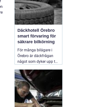
r
en
re
Däckhotell Örebro
smart förvaring för
säkrare bilkörning
För många bilägare i
Örebro är däckfrågan
något som dyker upp två
gånger per år och mest
känns som ett
nödvändigt ont. Tunga
lyft, smutsiga hjul och
jakt på förvaringsplats i
förråd eller garage gör
att däckbytet gärna