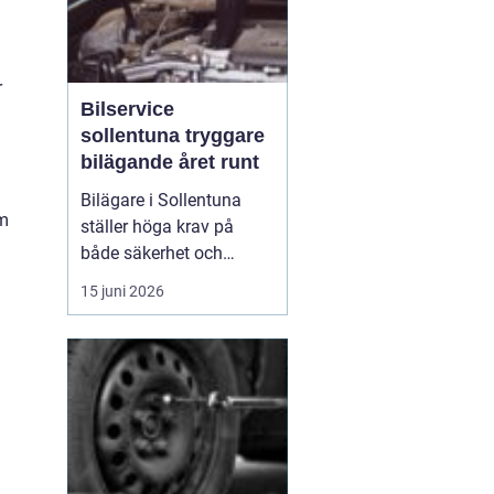
r
Bilservice
sollentuna tryggare
bilägande året runt
Bilägare i Sollentuna
om
ställer höga krav på
både säkerhet och
komfort. Vägarna växlar
15 juni 2026
mellan motorväg,
stadstrafik och
smågator med gupp och
trottoarkanter. För att
bilen ska hålla över tid
och vara säker för både
förare och passagerare
behövs regelbu...