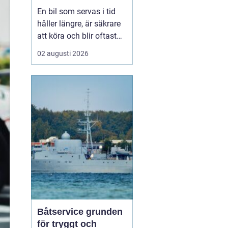
smart sätt
En bil som servas i tid
håller längre, är säkrare
att köra och blir oftast
billigare i längden. För
02 augusti 2026
den som kör mycket i
norra Stockholm
blir
Bilservice Sollentuna en
naturlig del av vardagen.
Med r...
Båtservice grunden
för tryggt och