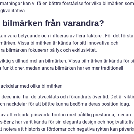
mätningar kan vi få en bättre förståelse för vilka bilmärken som
kvalitativa.
ka bilmärken från varandra?
an vara betydande och influeras av flera faktorer. För det första
lmärken. Vissa bilmärken är kända för sitt innovativa och
 bilmärken fokuserar på lyx och exklusivitet.
viktig skillnad mellan bilmärken. Vissa bilmärken är kända för s
funktioner, medan andra bilmärken har en mer traditionell
nackdelar med olika bilmärken
 decennier har de utvecklats och förändrats över tid. Det är vikti
 och nackdelar för att bättre kunna bedöma deras position idag.
a av att erbjuda prisvärda fordon med pålitlig prestanda, medan
enz har varit kända för sin eleganta design och högkvalitati
tt notera att historiska fördomar och negativa rykten kan påverk