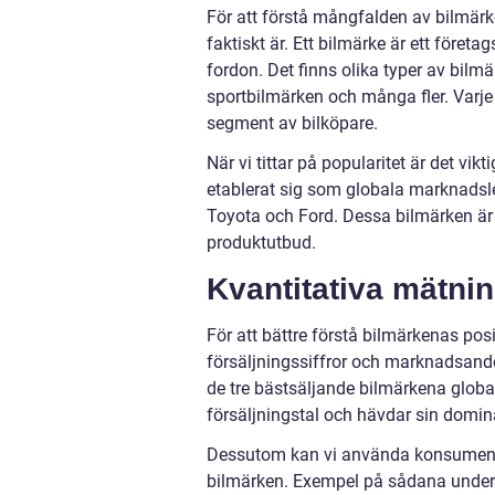
För att förstå mångfalden av bilmärke
faktiskt är. Ett bilmärke är ett föret
fordon. Det finns olika typer av bi
sportbilmärken och många fler. Varje b
segment av bilköpare.
När vi tittar på popularitet är det vik
etablerat sig som globala marknadsl
Toyota och Ford. Dessa bilmärken är 
produktutbud.
Kvantitativa mätni
För att bättre förstå bilmärkenas po
försäljningssiffror och marknadsand
de tre bästsäljande bilmärkena global
försäljningstal och hävdar sin domi
Dessutom kan vi använda konsumentun
bilmärken. Exempel på sådana undersö