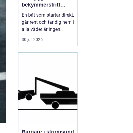
bekymmersfritt
båtliv
En båt som startar direkt,
går rent och tar dig hem i
alla väder är ingen
slump. Bakom varje
30 juli 2026
problemfri båttur ligger
genomtänkt underhåll,
regelbundna kontroller
och en tydlig plan för
service. Många båtägare
väntar tills något går
sönder, men den s...
Bärgare i strömsund