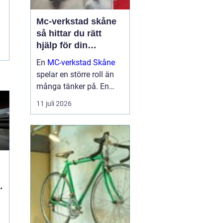
Mc-verkstad skåne
så hittar du rätt
hjälp för din
motorcykel
En
MC-verkstad Skåne
spelar en större roll än
många tänker på. En
välskött hoj är inte bara
11 juli 2026
en fråga om körglädje,
utan också om säkerhet,
ekonomi och livslängd
på din motorcykel. För
den som kör mycket...