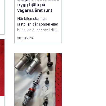
trygg hjälp på
vägarna året runt
När bilen stannar,
lastbilen går sönder eller
husbilen glider ner i diket
är behovet enkelt: snabb,
30 juli 2026
trygg och lugn hjälp på
plats. I Strömsund och
de omgivande delarna
av Jämtland och södra
Lappland spelar
bärgningsfirmorna en
avgörande roll för att ...