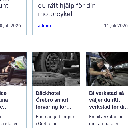
unt
du rätt hjälp för din
motorcykel
0 juli 2026
admin
11 juli 2026
ice
Däckhotell
Bilverkstad så
tuna
Örebro smart
väljer du rätt
re
förvaring för
verkstad för din
de året
säkrare
bil
i
För många bilägare
En bilverkstad är
bilkörning
a ställer
i Örebro är
mer än bara en