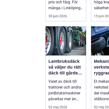
pris och färg. För
höga kra
många i Linköping
säkerhet
har cykeln blivit en
komfort.
30 juni 2026
15 juni 2
viktig d...
växlar m
motorväg
Lantbruksdäck
Mekani
så väljer du rätt
verkst
däck till gårdens
ryggra
maskiner
moder
Valet av däck till
Et meka
industr
traktorer och andra
verksted 
jordbruksmaskiner
der mask
påverkar mer än
stålkons
många tror. Rätt
og tekni
02 maj 2026
02 maj 2