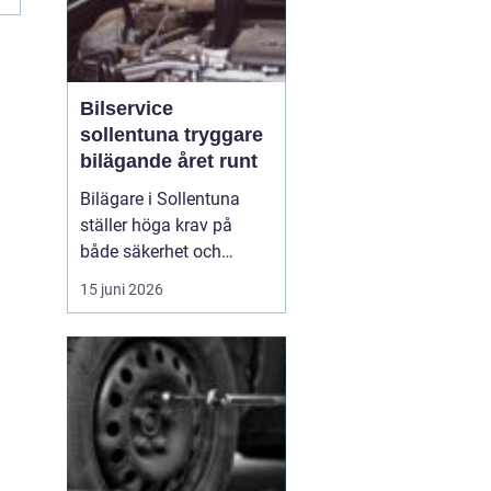
Bilservice
sollentuna tryggare
bilägande året runt
Bilägare i Sollentuna
ställer höga krav på
både säkerhet och
komfort. Vägarna växlar
15 juni 2026
mellan motorväg,
stadstrafik och
smågator med gupp och
trottoarkanter. För att
bilen ska hålla över tid
och vara säker för både
förare och passagerare
behövs regelbu...