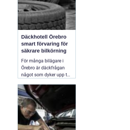
Däckhotell Örebro
smart förvaring för
säkrare bilkörning
För många bilägare i
Örebro är däckfrågan
något som dyker upp två
gånger per år och mest
känns som ett
nödvändigt ont. Tunga
lyft, smutsiga hjul och
jakt på förvaringsplats i
förråd eller garage gör
att däckbytet gärna