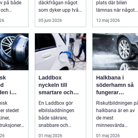
v på både
däckfrågan något
plats där bilen
 och
som dyker upp två
lämnas när något
 Vägarna
gånger per år och
går sönder. Rätt
026
05 juni 2026
12 maj 2026
ellan
mest känns som e...
verkstad blir en ...
...
sk
Laddbox
Halkbana i
ed
nyckeln till
söderhamn så
den i
smartare och
fungerar
ne
tryggare
riskutbildninge
nisk
En Laddbox gör
Riskutbildningen p
i
elbilsladdning
och därför
er stedet
elbilsladdningen
halkbana är en av
hemma
spelar den roll
iner,
både säkrare,
de mest
truksjoner
snabbare och
minnesvärda
ske
billigare över tid. I
delarna i vägen mo
026
01 maj 2026
01 maj 2026