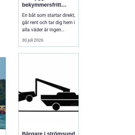
bekymmersfritt
båtliv
En båt som startar direkt,
går rent och tar dig hem i
alla väder är ingen
slump. Bakom varje
30 juli 2026
problemfri båttur ligger
genomtänkt underhåll,
regelbundna kontroller
och en tydlig plan för
service. Många båtägare
väntar tills något går
sönder, men den s...
Bärgare i strömsund