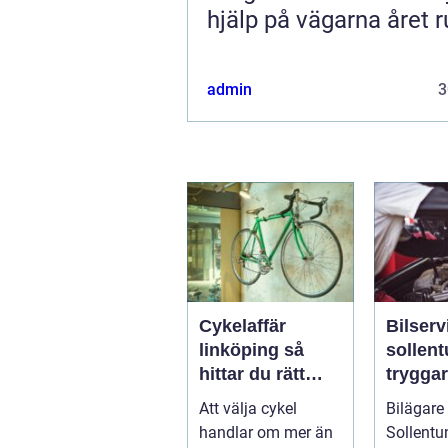
hjälp på vägarna året r
admin
3
Cykelaffär
Bilserv
linköping så
sollen
hittar du rätt
trygga
butik, cykel och
bilägan
Att välja cykel
Bilägare 
service
runt
handlar om mer än
Sollentun