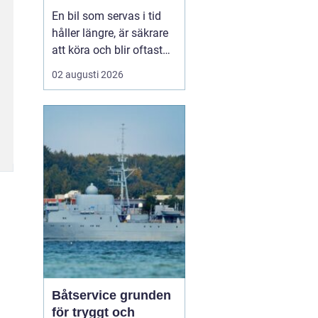
smart sätt
En bil som servas i tid
håller längre, är säkrare
att köra och blir oftast
billigare i längden. För
02 augusti 2026
den som kör mycket i
norra Stockholm
blir
Bilservice Sollentuna en
naturlig del av vardagen.
Med r...
Båtservice grunden
för tryggt och