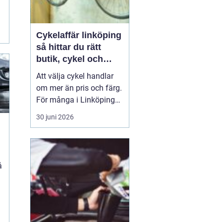
Cykelaffär linköping
så hittar du rätt
butik, cykel och
service
Att välja cykel handlar
om mer än pris och färg.
För många i Linköping
har cykeln blivit en viktig
30 juni 2026
del av vardagen för
pendling, träning och
fritid. En bra
cykelaffär
Linköping
kan göra ...
n
å
t